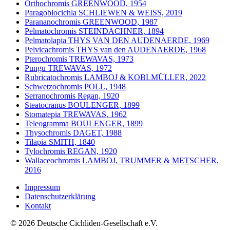
Orthochromis GREENWOOD, 1954
Paragobiocichla SCHLIEWEN & WEISS, 2019
Parananochromis GREENWOOD, 1987
Pelmatochromis STEINDACHNER, 1894
Pelmatolapia THYS VAN DEN AUDENAERDE, 1969
Pelvicachromis THYS van den AUDENAERDE, 1968
Pterochromis TREWAVAS, 1973
Pungu TREWAVAS, 1972
Rubricatochromis LAMBOJ & KOBLMÜLLER, 2022
Schwetzochromis POLL, 1948
Serranochromis Regan, 1920
Steatocranus BOULENGER, 1899
Stomatepia TREWAVAS, 1962
Teleogramma BOULENGER, 1899
Thysochromis DAGET, 1988
Tilapia SMITH, 1840
Tylochromis REGAN, 1920
Wallaceochromis LAMBOJ, TRUMMER & METSCHER,
2016
Impressum
Datenschutzerklärung
Kontakt
© 2026 Deutsche Cichliden-Gesellschaft e.V.