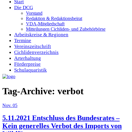
Start
Die DCG
Vorstand
Redaktion & Redaktionsbeirat
VDA-Mitgliedschaft
Mitteilungen Cichliden- und Zubehörbörse
Arbeitskreise & Regionen
Termine
Vereinszeitschrift
Cichlidenverzeichnis
Arterhaltung
Förderpreise
Schulaquaristik
Tag-Archive:
verbot
Nov.
05
5.11.2021 Entschluss des Bundesrates –
Kein generelles Verbot des Imports von