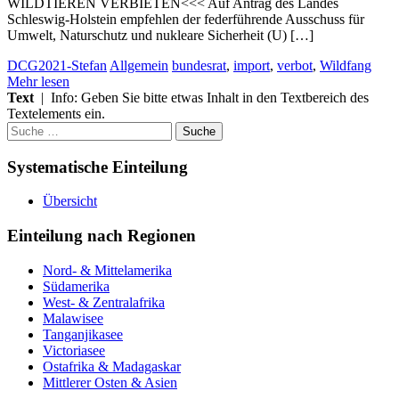
WILDTIEREN VERBIETEN<<< Auf Antrag des Landes
Schleswig-Holstein empfehlen der federführende Ausschuss für
Umwelt, Naturschutz und nukleare Sicherheit (U) […]
DCG2021-Stefan
Allgemein
bundesrat
,
import
,
verbot
,
Wildfang
Mehr lesen
Text
| Info: Geben Sie bitte etwas Inhalt in den Textbereich des
Textelements ein.
Suche
nach:
Systematische Einteilung
Übersicht
Einteilung nach Regionen
Nord- & Mittelamerika
Südamerika
West- & Zentralafrika
Malawisee
Tanganjikasee
Victoriasee
Ostafrika & Madagaskar
Mittlerer Osten & Asien