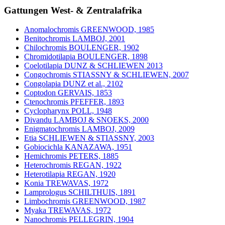
Gattungen West- & Zentralafrika
Anomalochromis GREENWOOD, 1985
Benitochromis LAMBOJ, 2001
Chilochromis BOULENGER, 1902
Chromidotilapia BOULENGER, 1898
Coelotilapia DUNZ & SCHLIEWEN 2013
Congochromis STIASSNY & SCHLIEWEN, 2007
Congolapia DUNZ et al., 2102
Coptodon GERVAIS, 1853
Ctenochromis PFEFFER, 1893
Cyclopharynx POLL, 1948
Divandu LAMBOJ & SNOEKS, 2000
Enigmatochromis LAMBOJ, 2009
Etia SCHLIEWEN & STIASSNY, 2003
Gobiocichla KANAZAWA, 1951
Hemichromis PETERS, 1885
Heterochromis REGAN, 1922
Heterotilapia REGAN, 1920
Konia TREWAVAS, 1972
Lamprologus SCHILTHUIS, 1891
Limbochromis GREENWOOD, 1987
Myaka TREWAVAS, 1972
Nanochromis PELLEGRIN, 1904