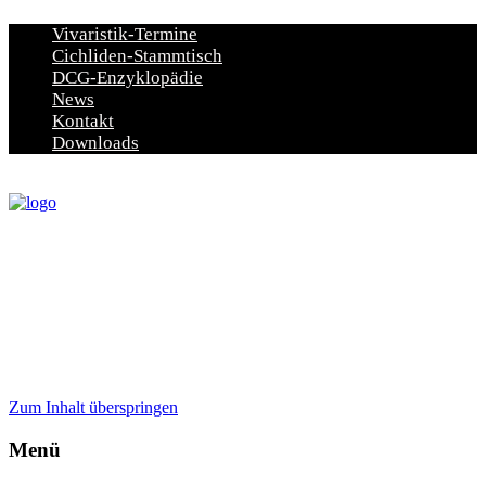
Vivaristik-Termine
Cichliden-Stammtisch
DCG-Enzyklopädie
News
Kontakt
Downloads
Zum Inhalt überspringen
Menü