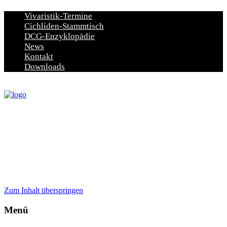
Vivaristik-Termine
Cichliden-Stammtisch
DCG-Enzyklopädie
News
Kontakt
Downloads
Zum Inhalt überspringen
Menü