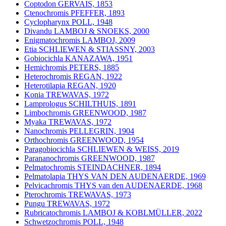
Coptodon GERVAIS, 1853
Ctenochromis PFEFFER, 1893
Cyclopharynx POLL, 1948
Divandu LAMBOJ & SNOEKS, 2000
Enigmatochromis LAMBOJ, 2009
Etia SCHLIEWEN & STIASSNY, 2003
Gobiocichla KANAZAWA, 1951
Hemichromis PETERS, 1885
Heterochromis REGAN, 1922
Heterotilapia REGAN, 1920
Konia TREWAVAS, 1972
Lamprologus SCHILTHUIS, 1891
Limbochromis GREENWOOD, 1987
Myaka TREWAVAS, 1972
Nanochromis PELLEGRIN, 1904
Orthochromis GREENWOOD, 1954
Paragobiocichla SCHLIEWEN & WEISS, 2019
Parananochromis GREENWOOD, 1987
Pelmatochromis STEINDACHNER, 1894
Pelmatolapia THYS VAN DEN AUDENAERDE, 1969
Pelvicachromis THYS van den AUDENAERDE, 1968
Pterochromis TREWAVAS, 1973
Pungu TREWAVAS, 1972
Rubricatochromis LAMBOJ & KOBLMÜLLER, 2022
Schwetzochromis POLL, 1948