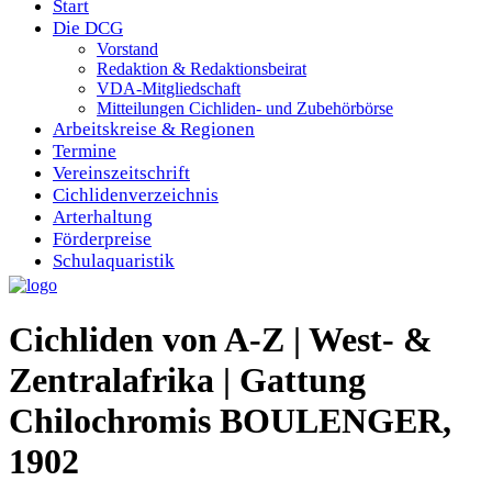
Start
Die DCG
Vorstand
Redaktion & Redaktionsbeirat
VDA-Mitgliedschaft
Mitteilungen Cichliden- und Zubehörbörse
Arbeitskreise & Regionen
Termine
Vereinszeitschrift
Cichlidenverzeichnis
Arterhaltung
Förderpreise
Schulaquaristik
Cichliden von A-Z | West- &
Zentralafrika | Gattung
Chilochromis BOULENGER,
1902