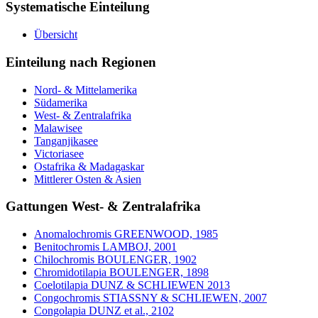
Systematische Einteilung
Übersicht
Einteilung nach Regionen
Nord- & Mittelamerika
Südamerika
West- & Zentralafrika
Malawisee
Tanganjikasee
Victoriasee
Ostafrika & Madagaskar
Mittlerer Osten & Asien
Gattungen West- & Zentralafrika
Anomalochromis GREENWOOD, 1985
Benitochromis LAMBOJ, 2001
Chilochromis BOULENGER, 1902
Chromidotilapia BOULENGER, 1898
Coelotilapia DUNZ & SCHLIEWEN 2013
Congochromis STIASSNY & SCHLIEWEN, 2007
Congolapia DUNZ et al., 2102