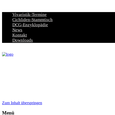
Vivaristik-Termine
Cichliden-Stammtisch
DCG-Enzyklopädie
News
Kontakt
Downloads
Zum Inhalt überspringen
Menü