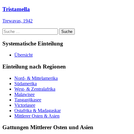
Tristamella
Trewavas, 1942
Suche
nach:
Systematische Einteilung
Übersicht
Einteilung nach Regionen
Nord- & Mittelamerika
Südamerika
West- & Zentralafrika
Malawisee
Tanganjikasee
Victoriasee
Ostafrika & Madagaskar
Mittlerer Osten & Asien
Gattungen Mittlerer Osten und Asien