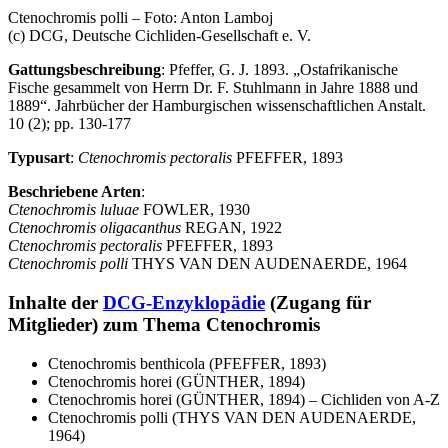
Ctenochromis polli – Foto: Anton Lamboj
(c) DCG, Deutsche Cichliden-Gesellschaft e. V.
Gattungsbeschreibung
: Pfeffer, G. J. 1893. „Ostafrikanische
Fische gesammelt von Herrn Dr. F. Stuhlmann in Jahre 1888 und
1889“. Jahrbücher der Hamburgischen wissenschaftlichen Anstalt.
10 (2); pp. 130-177
Typusart
:
Ctenochromis pectoralis
PFEFFER, 1893
Beschriebene Arten
:
Ctenochromis luluae
FOWLER, 1930
Ctenochromis oligacanthus
REGAN, 1922
Ctenochromis pectoralis
PFEFFER, 1893
Ctenochromis polli
THYS VAN DEN AUDENAERDE, 1964
Inhalte der
DCG-Enzyklopädie
(Zugang für
Mitglieder) zum Thema Ctenochromis
Ctenochromis benthicola (PFEFFER, 1893)
Ctenochromis horei (GÜNTHER, 1894)
Ctenochromis horei (GÜNTHER, 1894) – Cichliden von A-Z
Ctenochromis polli (THYS VAN DEN AUDENAERDE,
1964)