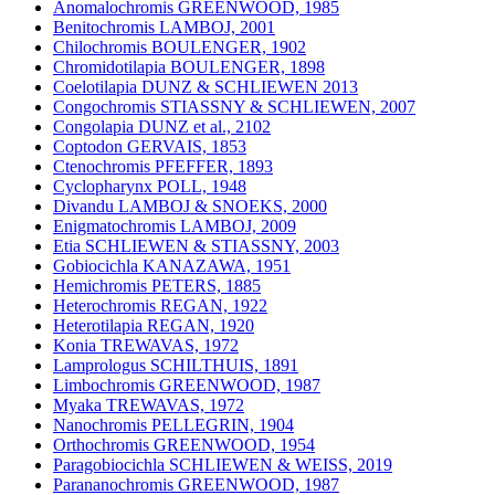
Anomalochromis GREENWOOD, 1985
Benitochromis LAMBOJ, 2001
Chilochromis BOULENGER, 1902
Chromidotilapia BOULENGER, 1898
Coelotilapia DUNZ & SCHLIEWEN 2013
Congochromis STIASSNY & SCHLIEWEN, 2007
Congolapia DUNZ et al., 2102
Coptodon GERVAIS, 1853
Ctenochromis PFEFFER, 1893
Cyclopharynx POLL, 1948
Divandu LAMBOJ & SNOEKS, 2000
Enigmatochromis LAMBOJ, 2009
Etia SCHLIEWEN & STIASSNY, 2003
Gobiocichla KANAZAWA, 1951
Hemichromis PETERS, 1885
Heterochromis REGAN, 1922
Heterotilapia REGAN, 1920
Konia TREWAVAS, 1972
Lamprologus SCHILTHUIS, 1891
Limbochromis GREENWOOD, 1987
Myaka TREWAVAS, 1972
Nanochromis PELLEGRIN, 1904
Orthochromis GREENWOOD, 1954
Paragobiocichla SCHLIEWEN & WEISS, 2019
Parananochromis GREENWOOD, 1987