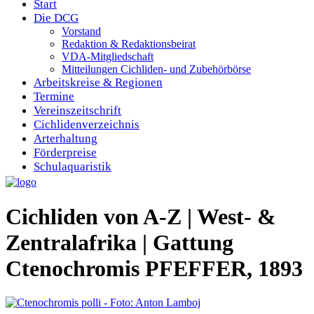
Start
Die DCG
Vorstand
Redaktion & Redaktionsbeirat
VDA-Mitgliedschaft
Mitteilungen Cichliden- und Zubehörbörse
Arbeitskreise & Regionen
Termine
Vereinszeitschrift
Cichlidenverzeichnis
Arterhaltung
Förderpreise
Schulaquaristik
Cichliden von A-Z | West- &
Zentralafrika | Gattung
Ctenochromis PFEFFER, 1893