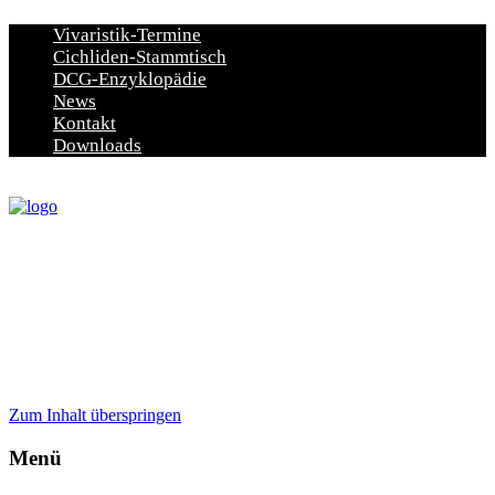
Vivaristik-Termine
Cichliden-Stammtisch
DCG-Enzyklopädie
News
Kontakt
Downloads
Zum Inhalt überspringen
Menü