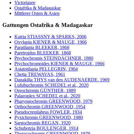
Victoriasee
Ostafrika & Madagaskar
Mittlerer Osten & Asien
Gattungen Ostafrika & Madagaskar
Katria STIASSNY & SPARKS, 2006
Oxylapia KIENER & MAUGE, 1966
Paratilapia BLEEKER, 1868
Paretroplus BLEEKER, 1868
Ptychochromis STEINDACHNER, 1880
Ptychochromoides KIENER & MAUGE, 1966
Astatotilapia PELLEGRIN, 1904
Chetia TREWAVAS, 1961
Danakilia THYS van den AUDENAERDE, 1969
Lufubuchromis SCHEDEL et al., 2020
Oreochromis GÜNTHER, 1889
Palaeoplex SCHEDEL et al., 2020
Pharyngochromis GREENWOOD, 1979
Orthochromis GREENWOOD, 1954
Pseudocrenilabrus FOWLER, 1934
Pyxichromis GREENWOOD, 1980
Sargochromis REGAN, 1920
Schubotzia BOULENGER, 1914
Thoracochromis GREENWOOD, 1979