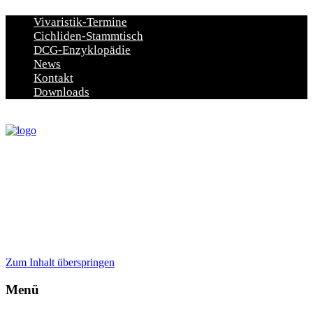
Vivaristik-Termine
Cichliden-Stammtisch
DCG-Enzyklopädie
News
Kontakt
Downloads
Zum Inhalt überspringen
Menü