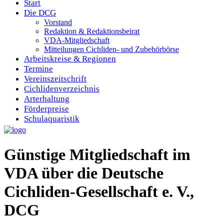
Start
Die DCG
Vorstand
Redaktion & Redaktionsbeirat
VDA-Mitgliedschaft
Mitteilungen Cichliden- und Zubehörbörse
Arbeitskreise & Regionen
Termine
Vereinszeitschrift
Cichlidenverzeichnis
Arterhaltung
Förderpreise
Schulaquaristik
Günstige Mitgliedschaft im
VDA über die Deutsche
Cichliden-Gesellschaft e. V.,
DCG