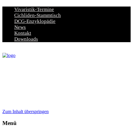
Vivaristik-Termine
Cichliden-Stammtisch
DCG-Enzyklopädie
News
Kontakt
Downloads
Zum Inhalt überspringen
Menü