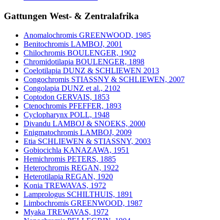
Gattungen West- & Zentralafrika
Anomalochromis GREENWOOD, 1985
Benitochromis LAMBOJ, 2001
Chilochromis BOULENGER, 1902
Chromidotilapia BOULENGER, 1898
Coelotilapia DUNZ & SCHLIEWEN 2013
Congochromis STIASSNY & SCHLIEWEN, 2007
Congolapia DUNZ et al., 2102
Coptodon GERVAIS, 1853
Ctenochromis PFEFFER, 1893
Cyclopharynx POLL, 1948
Divandu LAMBOJ & SNOEKS, 2000
Enigmatochromis LAMBOJ, 2009
Etia SCHLIEWEN & STIASSNY, 2003
Gobiocichla KANAZAWA, 1951
Hemichromis PETERS, 1885
Heterochromis REGAN, 1922
Heterotilapia REGAN, 1920
Konia TREWAVAS, 1972
Lamprologus SCHILTHUIS, 1891
Limbochromis GREENWOOD, 1987
Myaka TREWAVAS, 1972