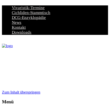
Vivaristik-Termine
Cichliden-Stammtisch
DCG-Enzyklopädie
News
Kontakt
Downloads
Zum Inhalt überspringen
Menü