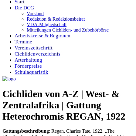
Start
Die DCG
Vorstand
Redaktion & Redaktionsbeirat
VDA-Mitgliedschaft
Mitteilungen Cichliden- und Zubehörbörse
Arbeitskreise & Regionen
Termine
Vereinszeitschrift
Cichlidenverzeichnis
Arterhaltung
Förderpreise
Schulaquaristik
Cichliden von A-Z | West- &
Zentralafrika | Gattung
Heterochromis REGAN, 1922
Gattungsbeschreibung
: Regan, Charles Tate. 1922. „The