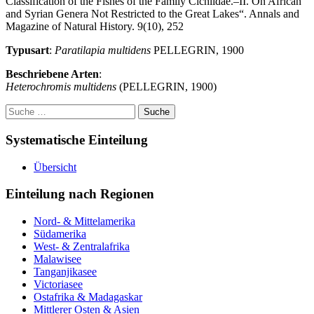
Classification of the Fishes of the Family Cichlidae.–II. On African
and Syrian Genera Not Restricted to the Great Lakes“. Annals and
Magazine of Natural History. 9(10), 252
Typusart
:
Paratilapia multidens
PELLEGRIN, 1900
Beschriebene Arten
:
Heterochromis multidens
(PELLEGRIN, 1900)
Suche
nach:
Systematische Einteilung
Übersicht
Einteilung nach Regionen
Nord- & Mittelamerika
Südamerika
West- & Zentralafrika
Malawisee
Tanganjikasee
Victoriasee
Ostafrika & Madagaskar
Mittlerer Osten & Asien