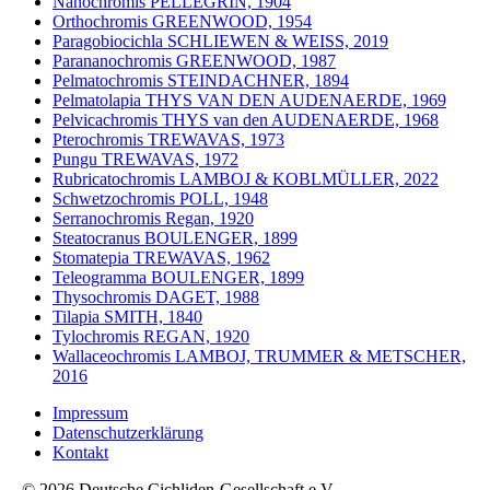
Nanochromis PELLEGRIN, 1904
Orthochromis GREENWOOD, 1954
Paragobiocichla SCHLIEWEN & WEISS, 2019
Parananochromis GREENWOOD, 1987
Pelmatochromis STEINDACHNER, 1894
Pelmatolapia THYS VAN DEN AUDENAERDE, 1969
Pelvicachromis THYS van den AUDENAERDE, 1968
Pterochromis TREWAVAS, 1973
Pungu TREWAVAS, 1972
Rubricatochromis LAMBOJ & KOBLMÜLLER, 2022
Schwetzochromis POLL, 1948
Serranochromis Regan, 1920
Steatocranus BOULENGER, 1899
Stomatepia TREWAVAS, 1962
Teleogramma BOULENGER, 1899
Thysochromis DAGET, 1988
Tilapia SMITH, 1840
Tylochromis REGAN, 1920
Wallaceochromis LAMBOJ, TRUMMER & METSCHER,
2016
Impressum
Datenschutzerklärung
Kontakt
© 2026 Deutsche Cichliden-Gesellschaft e.V.