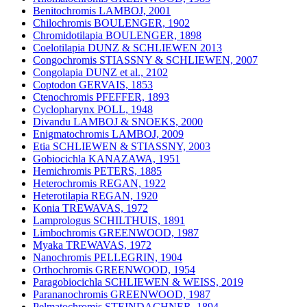
Benitochromis LAMBOJ, 2001
Chilochromis BOULENGER, 1902
Chromidotilapia BOULENGER, 1898
Coelotilapia DUNZ & SCHLIEWEN 2013
Congochromis STIASSNY & SCHLIEWEN, 2007
Congolapia DUNZ et al., 2102
Coptodon GERVAIS, 1853
Ctenochromis PFEFFER, 1893
Cyclopharynx POLL, 1948
Divandu LAMBOJ & SNOEKS, 2000
Enigmatochromis LAMBOJ, 2009
Etia SCHLIEWEN & STIASSNY, 2003
Gobiocichla KANAZAWA, 1951
Hemichromis PETERS, 1885
Heterochromis REGAN, 1922
Heterotilapia REGAN, 1920
Konia TREWAVAS, 1972
Lamprologus SCHILTHUIS, 1891
Limbochromis GREENWOOD, 1987
Myaka TREWAVAS, 1972
Nanochromis PELLEGRIN, 1904
Orthochromis GREENWOOD, 1954
Paragobiocichla SCHLIEWEN & WEISS, 2019
Parananochromis GREENWOOD, 1987
Pelmatochromis STEINDACHNER, 1894