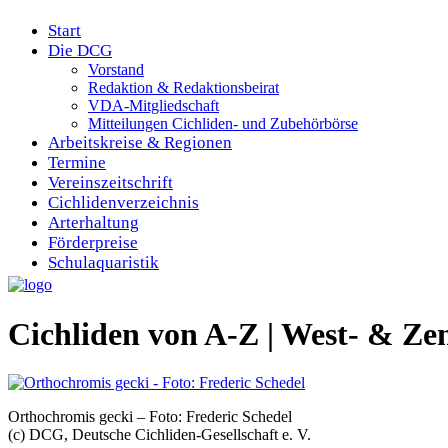
Start
Die DCG
Vorstand
Redaktion & Redaktionsbeirat
VDA-Mitgliedschaft
Mitteilungen Cichliden- und Zubehörbörse
Arbeitskreise & Regionen
Termine
Vereinszeitschrift
Cichlidenverzeichnis
Arterhaltung
Förderpreise
Schulaquaristik
Cichliden von A-Z | West- & 
Orthochromis gecki – Foto: Frederic Schedel
(c) DCG, Deutsche Cichliden-Gesellschaft e. V.