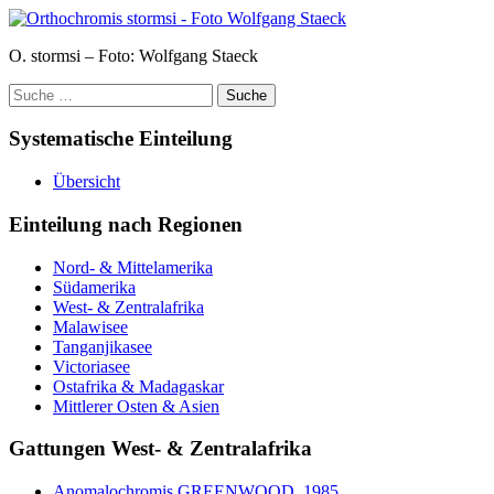
O. stormsi – Foto: Wolfgang Staeck
Suche
nach:
Systematische Einteilung
Übersicht
Einteilung nach Regionen
Nord- & Mittelamerika
Südamerika
West- & Zentralafrika
Malawisee
Tanganjikasee
Victoriasee
Ostafrika & Madagaskar
Mittlerer Osten & Asien
Gattungen West- & Zentralafrika
Anomalochromis GREENWOOD, 1985