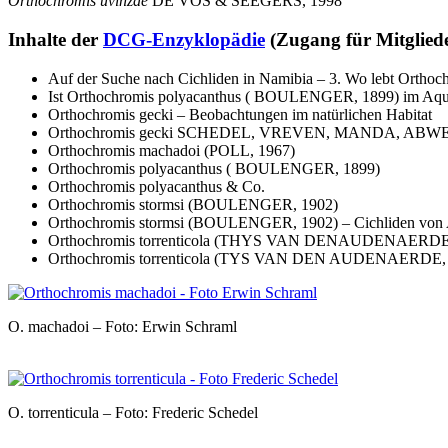
Orthochromis uvinzae
DE VOS & SEEGERS, 1998
Inhalte der
DCG-Enzyklopädie
(Zugang für Mitglie
Auf der Suche nach Cichliden in Namibia – 3. Wo lebt Ortho
Ist Orthochromis polyacanthus ( BOULENGER, 1899) im Aqua
Orthochromis gecki – Beobachtungen im natürlichen Habitat
Orthochromis gecki SCHEDEL, VREVEN, MANDA, ABW
Orthochromis machadoi (POLL, 1967)
Orthochromis polyacanthus ( BOULENGER, 1899)
Orthochromis polyacanthus & Co.
Orthochromis stormsi (BOULENGER, 1902)
Orthochromis stormsi (BOULENGER, 1902) – Cichliden von
Orthochromis torrenticola (THYS VAN DENAUDENAERDE, 196
Orthochromis torrenticola (TYS VAN DEN AUDENAERDE, 
O. machadoi – Foto: Erwin Schraml
O. torrenticula – Foto: Frederic Schedel