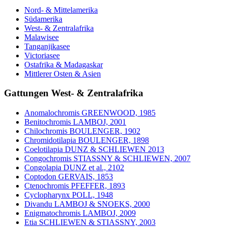
Nord- & Mittelamerika
Südamerika
West- & Zentralafrika
Malawisee
Tanganjikasee
Victoriasee
Ostafrika & Madagaskar
Mittlerer Osten & Asien
Gattungen West- & Zentralafrika
Anomalochromis GREENWOOD, 1985
Benitochromis LAMBOJ, 2001
Chilochromis BOULENGER, 1902
Chromidotilapia BOULENGER, 1898
Coelotilapia DUNZ & SCHLIEWEN 2013
Congochromis STIASSNY & SCHLIEWEN, 2007
Congolapia DUNZ et al., 2102
Coptodon GERVAIS, 1853
Ctenochromis PFEFFER, 1893
Cyclopharynx POLL, 1948
Divandu LAMBOJ & SNOEKS, 2000
Enigmatochromis LAMBOJ, 2009
Etia SCHLIEWEN & STIASSNY, 2003