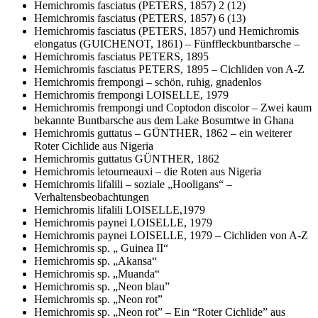
Hemichromis fasciatus (PETERS, 1857) 2 (12)
Hemichromis fasciatus (PETERS, 1857) 6 (13)
Hemichromis fasciatus (PETERS, 1857) und Hemichromis
elongatus (GUICHENOT, 1861) – Fünffleckbuntbarsche –
Hemichromis fasciatus PETERS, 1895
Hemichromis fasciatus PETERS, 1895 – Cichliden von A-Z
Hemichromis frempongi – schön, ruhig, gnadenlos
Hemichromis frempongi LOISELLE, 1979
Hemichromis frempongi und Coptodon discolor – Zwei kaum
bekannte Buntbarsche aus dem Lake Bosumtwe in Ghana
Hemichromis guttatus – GÜNTHER, 1862 – ein weiterer
Roter Cichlide aus Nigeria
Hemichromis guttatus GÜNTHER, 1862
Hemichromis letourneauxi – die Roten aus Nigeria
Hemichromis lifalili – soziale „Hooligans“ –
Verhaltensbeobachtungen
Hemichromis lifalili LOISELLE,1979
Hemichromis paynei LOISELLE, 1979
Hemichromis paynei LOISELLE, 1979 – Cichliden von A-Z
Hemichromis sp. „ Guinea II“
Hemichromis sp. „Akansa“
Hemichromis sp. „Muanda“
Hemichromis sp. „Neon blau”
Hemichromis sp. „Neon rot”
Hemichromis sp. „Neon rot” – Ein “Roter Cichlide” aus