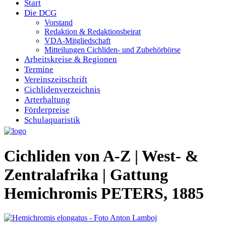
Start
Die DCG
Vorstand
Redaktion & Redaktionsbeirat
VDA-Mitgliedschaft
Mitteilungen Cichliden- und Zubehörbörse
Arbeitskreise & Regionen
Termine
Vereinszeitschrift
Cichlidenverzeichnis
Arterhaltung
Förderpreise
Schulaquaristik
Cichliden von A-Z | West- &
Zentralafrika | Gattung
Hemichromis PETERS, 1885