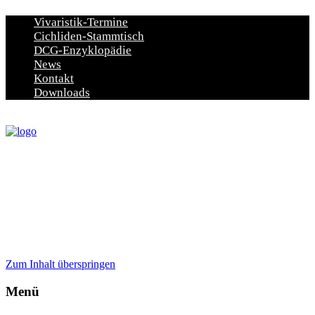
Vivaristik-Termine
Cichliden-Stammtisch
DCG-Enzyklopädie
News
Kontakt
Downloads
Zum Inhalt überspringen
Menü