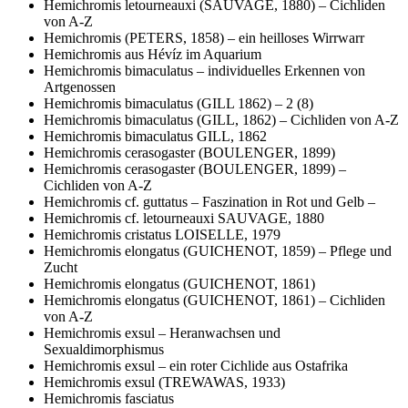
Hemichromis letourneauxi (SAUVAGE, 1880) – Cichliden
von A-Z
Hemichromis (PETERS, 1858) – ein heilloses Wirrwarr
Hemichromis aus Hévíz im Aquarium
Hemichromis bimaculatus – individuelles Erkennen von
Artgenossen
Hemichromis bimaculatus (GILL 1862) – 2 (8)
Hemichromis bimaculatus (GILL, 1862) – Cichliden von A-Z
Hemichromis bimaculatus GILL, 1862
Hemichromis cerasogaster (BOULENGER, 1899)
Hemichromis cerasogaster (BOULENGER, 1899) –
Cichliden von A-Z
Hemichromis cf. guttatus – Faszination in Rot und Gelb –
Hemichromis cf. letourneauxi SAUVAGE, 1880
Hemichromis cristatus LOISELLE, 1979
Hemichromis elongatus (GUICHENOT, 1859) – Pflege und
Zucht
Hemichromis elongatus (GUICHENOT, 1861)
Hemichromis elongatus (GUICHENOT, 1861) – Cichliden
von A-Z
Hemichromis exsul – Heranwachsen und
Sexualdimorphismus
Hemichromis exsul – ein roter Cichlide aus Ostafrika
Hemichromis exsul (TREWAWAS, 1933)
Hemichromis fasciatus