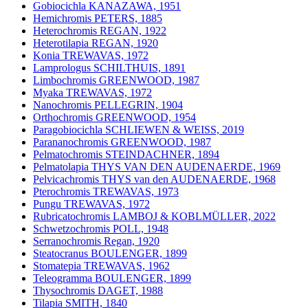
Gobiocichla KANAZAWA, 1951
Hemichromis PETERS, 1885
Heterochromis REGAN, 1922
Heterotilapia REGAN, 1920
Konia TREWAVAS, 1972
Lamprologus SCHILTHUIS, 1891
Limbochromis GREENWOOD, 1987
Myaka TREWAVAS, 1972
Nanochromis PELLEGRIN, 1904
Orthochromis GREENWOOD, 1954
Paragobiocichla SCHLIEWEN & WEISS, 2019
Parananochromis GREENWOOD, 1987
Pelmatochromis STEINDACHNER, 1894
Pelmatolapia THYS VAN DEN AUDENAERDE, 1969
Pelvicachromis THYS van den AUDENAERDE, 1968
Pterochromis TREWAVAS, 1973
Pungu TREWAVAS, 1972
Rubricatochromis LAMBOJ & KOBLMÜLLER, 2022
Schwetzochromis POLL, 1948
Serranochromis Regan, 1920
Steatocranus BOULENGER, 1899
Stomatepia TREWAVAS, 1962
Teleogramma BOULENGER, 1899
Thysochromis DAGET, 1988
Tilapia SMITH, 1840