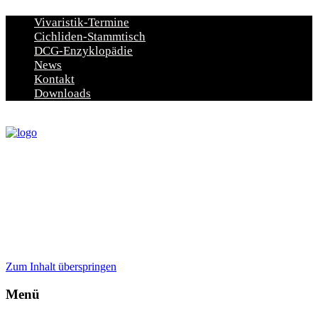
Vivaristik-Termine
Cichliden-Stammtisch
DCG-Enzyklopädie
News
Kontakt
Downloads
Zum Inhalt überspringen
Menü