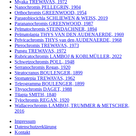
Myaka TREWAVAS, 1972
Nanochromis PELLEGRIN, 1904
Orthochromis GREENWOOD, 1954
Paragobiocichla SCHLIEWEN & WEISS, 2019
Parananochromis GREENWOOD, 1987
Pelmatochromis STEINDACHNER, 1894
Pelmatolapia THYS VAN DEN AUDENAERDE, 1969
Pelvicachromis THYS van den AUDENAERDE, 1968
Pterochromis TREWAVAS, 1973
Pungu TREWAVAS, 1972
Rubricatochromis LAMBOJ & KOBLMÜLLER, 2022
Schwetzochromis POLL, 1948
Serranochromis Regan, 1920
Steatocranus BOULENGER, 1899
Stomatepia TREWAVAS, 1962
Teleogramma BOULENGER, 1899
Thysochromis DAGET, 1988
Tilapia SMITH, 1840
Tylochromis REGAN, 1920
Wallaceochromis LAMBOJ, TRUMMER & METSCHER,
2016
Impressum
Datenschutzerklärung
Kontakt