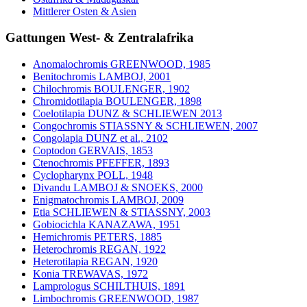
Mittlerer Osten & Asien
Gattungen West- & Zentralafrika
Anomalochromis GREENWOOD, 1985
Benitochromis LAMBOJ, 2001
Chilochromis BOULENGER, 1902
Chromidotilapia BOULENGER, 1898
Coelotilapia DUNZ & SCHLIEWEN 2013
Congochromis STIASSNY & SCHLIEWEN, 2007
Congolapia DUNZ et al., 2102
Coptodon GERVAIS, 1853
Ctenochromis PFEFFER, 1893
Cyclopharynx POLL, 1948
Divandu LAMBOJ & SNOEKS, 2000
Enigmatochromis LAMBOJ, 2009
Etia SCHLIEWEN & STIASSNY, 2003
Gobiocichla KANAZAWA, 1951
Hemichromis PETERS, 1885
Heterochromis REGAN, 1922
Heterotilapia REGAN, 1920
Konia TREWAVAS, 1972
Lamprologus SCHILTHUIS, 1891
Limbochromis GREENWOOD, 1987