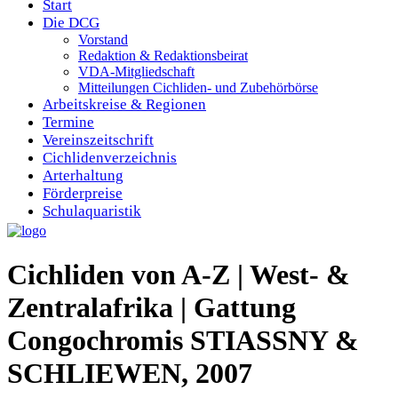
Start
Die DCG
Vorstand
Redaktion & Redaktionsbeirat
VDA-Mitgliedschaft
Mitteilungen Cichliden- und Zubehörbörse
Arbeitskreise & Regionen
Termine
Vereinszeitschrift
Cichlidenverzeichnis
Arterhaltung
Förderpreise
Schulaquaristik
Cichliden von A-Z | West- &
Zentralafrika | Gattung
Congochromis STIASSNY &
SCHLIEWEN, 2007