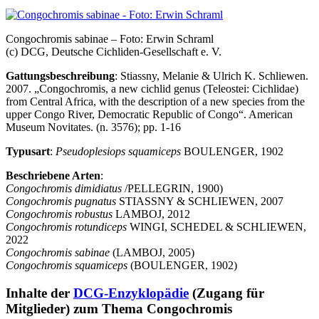
Congochromis sabinae – Foto: Erwin Schraml
(c) DCG, Deutsche Cichliden-Gesellschaft e. V.
Gattungsbeschreibung
: Stiassny, Melanie & Ulrich K. Schliewen.
2007. „Congochromis, a new cichlid genus (Teleostei: Cichlidae)
from Central Africa, with the description of a new species from the
upper Congo River, Democratic Republic of Congo“. American
Museum Novitates. (n. 3576); pp. 1-16
Typusart
:
Pseudoplesiops squamiceps
BOULENGER, 1902
Beschriebene Arten
:
Congochromis dimidiatus
/PELLEGRIN, 1900)
Congochromis pugnatus
STIASSNY & SCHLIEWEN, 2007
Congochromis robustus
LAMBOJ, 2012
Congochromis rotundiceps
WINGI, SCHEDEL & SCHLIEWEN,
2022
Congochromis sabinae
(LAMBOJ, 2005)
Congochromis squamiceps
(BOULENGER, 1902)
Inhalte der
DCG-Enzyklopädie
(Zugang für
Mitglieder) zum Thema Congochromis