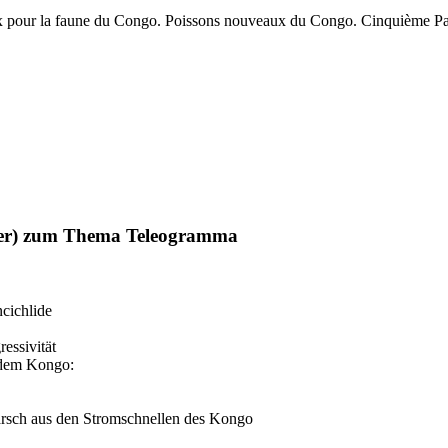
x pour la faune du Congo. Poissons nouveaux du Congo. Cinquième Par
der) zum Thema Teleogramma
cichlide
essivität
 dem Kongo:
arsch aus den Stromschnellen des Kongo