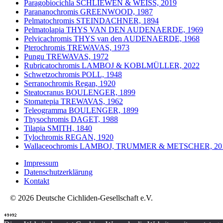
Paragobiocichla SCHLIEWEN & WEISS, 2019
Parananochromis GREENWOOD, 1987
Pelmatochromis STEINDACHNER, 1894
Pelmatolapia THYS VAN DEN AUDENAERDE, 1969
Pelvicachromis THYS van den AUDENAERDE, 1968
Pterochromis TREWAVAS, 1973
Pungu TREWAVAS, 1972
Rubricatochromis LAMBOJ & KOBLMÜLLER, 2022
Schwetzochromis POLL, 1948
Serranochromis Regan, 1920
Steatocranus BOULENGER, 1899
Stomatepia TREWAVAS, 1962
Teleogramma BOULENGER, 1899
Thysochromis DAGET, 1988
Tilapia SMITH, 1840
Tylochromis REGAN, 1920
Wallaceochromis LAMBOJ, TRUMMER & METSCHER, 20
Impressum
Datenschutzerklärung
Kontakt
© 2026 Deutsche Cichliden-Gesellschaft e.V.