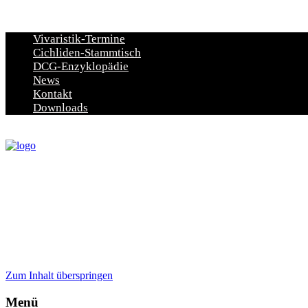
Vivaristik-Termine
Cichliden-Stammtisch
DCG-Enzyklopädie
News
Kontakt
Downloads
Zum Inhalt überspringen
Menü