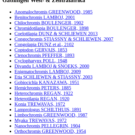
Gattungen West- & Zentralafrika
Anomalochromis GREENWOOD, 1985
Benitochromis LAMBOJ, 2001
Chilochromis BOULENGER, 1902
Chromidotilapia BOULENGER, 1898
Coelotilapia DUNZ & SCHLIEWEN 2013
Congochromis STIASSNY & SCHLIEWEN, 2007
Congolapia DUNZ et al., 2102
Coptodon GERVAIS, 1853
Ctenochromis PFEFFER, 1893
Cyclopharynx POLL, 1948
Divandu LAMBOJ & SNOEKS, 2000
Enigmatochromis LAMBOJ, 2009
Etia SCHLIEWEN & STIASSNY, 2003
Gobiocichla KANAZAWA, 1951
Hemichromis PETERS, 1885
Heterochromis REGAN, 1922
Heterotilapia REGAN, 1920
Konia TREWAVAS, 1972
Lamprologus SCHILTHUIS, 1891
Limbochromis GREENWOOD, 1987
Myaka TREWAVAS, 1972
Nanochromis PELLEGRIN, 1904
Orthochromis GREENWOOD, 1954