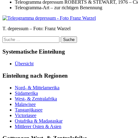
Teleogramma depressum ROBERTS & STEWART, 1976 – Cic
Teleogramma-Art – zur richtigen Benennung
T. depressum – Foto: Franz Warzel
Suche
nach:
Systematische Einteilung
Übersicht
Einteilung nach Regionen
Nord- & Mittelamerika
Südamerika
West- & Zentralafrika
Malawisee
Tanganjikasee
Victoriasee
Ostafrika & Madagaskar
Mittlerer Osten & Asien