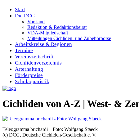
Start
Die DCG
Vorstand
Redaktion & Redaktionsbeirat
VDA-Mitgliedschaft
Mitteilungen Cichliden- und Zubehörbörse
Arbeitskreise & Regionen
Termine
Vereinszeitschrift
Cichlidenverzeichnis
Arterhaltung
Förderpreise
Schulaquaristik
Cichliden von A-Z | West- & 
Teleogramma brichardi – Foto: Wolfgang Staeck
(c) DCG, Deutsche Cichliden-Gesellschaft e. V.