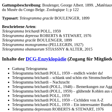
Gattungsbeschreibung
: Boulenger, George Albert. 1899. „Matériau
du Musée du Congo Belge. Zoologique 1; p 122
Typusart
:
Teleogramma gracile
BOULENGER, 1899
Beschriebene Arten
:
Teleogramma brichardi
POLL, 1959
Teleogramma depressa
ROBERTS & STEWART, 1976
Teleogramma gracile
BOULENGER, 1899
Teleogramma monogramma
(PELLEGRIN, 1927)
Teleogramma obamaorum
STIASSNY & ALTER, 2015
Inhalte der
DCG-Enzyklopädie
(Zugang für Mitglie
Gattung Teleogramma
Teleogramma brichardi POLL, 1959 – endlich wieder da!
Teleogramma brichardi – schlank und schön ein Stromschnellen
Teleogramma brichardi – Nachzucht
Teleogramma brichardi (POLL, 1948) – Bemerkungen zur Aggr
Teleogramma brichardi (POLL, 1959) – glühende Kohlen aus
Teleogramma brichardi POLL, 1959
Teleogramma brichardi POLL, 1959 – Cichliden von A-Z
Teleogramma brichardi POLL, 1959 – Ein interessanter Buntb
Teleogramma depressum ROBERTS & STEWART, 1976