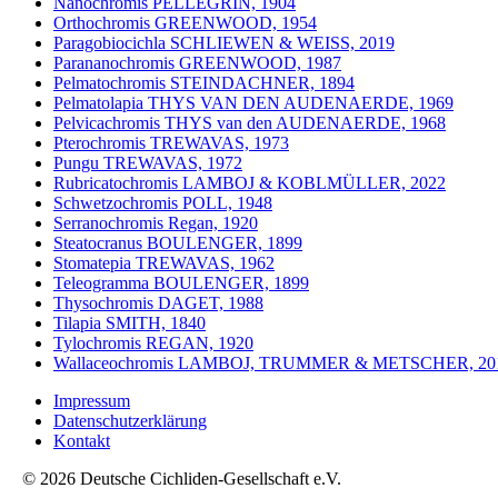
Nanochromis PELLEGRIN, 1904
Orthochromis GREENWOOD, 1954
Paragobiocichla SCHLIEWEN & WEISS, 2019
Parananochromis GREENWOOD, 1987
Pelmatochromis STEINDACHNER, 1894
Pelmatolapia THYS VAN DEN AUDENAERDE, 1969
Pelvicachromis THYS van den AUDENAERDE, 1968
Pterochromis TREWAVAS, 1973
Pungu TREWAVAS, 1972
Rubricatochromis LAMBOJ & KOBLMÜLLER, 2022
Schwetzochromis POLL, 1948
Serranochromis Regan, 1920
Steatocranus BOULENGER, 1899
Stomatepia TREWAVAS, 1962
Teleogramma BOULENGER, 1899
Thysochromis DAGET, 1988
Tilapia SMITH, 1840
Tylochromis REGAN, 1920
Wallaceochromis LAMBOJ, TRUMMER & METSCHER, 20
Impressum
Datenschutzerklärung
Kontakt
© 2026 Deutsche Cichliden-Gesellschaft e.V.