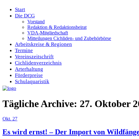
Start
Die DCG
Vorstand
Redaktion & Redaktionsbeirat
VDA-Mitgliedschaft
Mitteilungen Cichliden- und Zubehörbörse
Arbeitskreise & Regionen
Termine
Vereinszeitschrift
Cichlidenverzeichnis
Arterhaltung
Förderpreise
Schulaquaristik
Tägliche Archive: 27. Oktober 
Okt.
27
Es wird ernst! – Der Import von Wildfänge