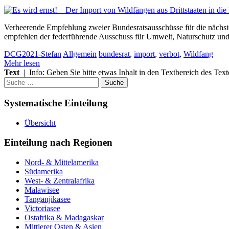
Verheerende Empfehlung zweier Bundesratsausschüsse für die n
empfehlen der federführende Ausschuss für Umwelt, Naturschutz und
DCG2021-Stefan
Allgemein
bundesrat
,
import
,
verbot
,
Wildfang
Mehr lesen
Text
| Info: Geben Sie bitte etwas Inhalt in den Textbereich des Text
Suche
nach:
Systematische Einteilung
Übersicht
Einteilung nach Regionen
Nord- & Mittelamerika
Südamerika
West- & Zentralafrika
Malawisee
Tanganjikasee
Victoriasee
Ostafrika & Madagaskar
Mittlerer Osten & Asien