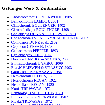
Gattungen West- & Zentralafrika
Anomalochromis GREENWOOD, 1985
Benitochromis LAMBOJ, 2001
Chilochromis BOULENGER, 1902
Chromidotilapia BOULENGER, 1898
Coelotilapia DUNZ & SCHLIEWEN 2013
Congochromis STIASSNY & SCHLIEWEN, 2007
Congolapia DUNZ et al., 2102
Coptodon GERVAIS, 1853
Ctenochromis PFEFFER, 1893
Cyclopharynx POLL, 1948
Divandu LAMBOJ & SNOEKS, 2000
Enigmatochromis LAMBOJ, 2009
Etia SCHLIEWEN & STIASSNY, 2003
Gobiocichla KANAZAWA, 1951
Hemichromis PETERS, 1885
Heterochromis REGAN, 1922
Heterotilapia REGAN, 1920
Konia TREWAVAS, 1972
Lamprologus SCHILTHUIS, 1891
Limbochromis GREENWOOD, 1987
Myaka TREWAVAS, 1972