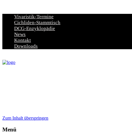
Vivaristik-Termine
Cichliden-Stammtisch
DCG-Enzyklopädie
News
Kontakt
Downloads
Zum Inhalt überspringen
Menü