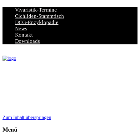
Vivaristik-Termine
Cichliden-Stammtisch
DCG-Enzyklopädie
News
Kontakt
Downloads
Zum Inhalt überspringen
Menü