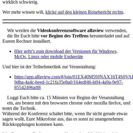
wirklich schwierig.
Wer mehr wissen will,
klicke auf den kleinen Reisebericht rechts
.
Wir werden die
Videokonferenzsoftware alfaview
verwenden,
die Ihr Euch bitte
vor Beginn des Treffens
herunterladet und auf
Eurem Rechner installiert.
Hier geht’s zum download der Versionen für Windows,
McOs, Linux oder mobile Endgeräte
Und hier ist der Teilnehmerlink zur Veranstaltung:
https://app.alfaview.com/#/join/01EX40M59JNAX16T4S0V
9dba-4a4c-beed-1c21fa35e8a0/164edf46-bff4-4a9a-9e97-
85542496aff8
Loggt Euch bitte ca. 15 Minuten vor Beginn der Veranstaltung
ein, am besten mit den browsern chrome oder mozilla firefox, und
testet die Technik.
Während der Konferenz schaltet bitte, wenn Ihr nicht gerade etwas
sagen wollt, Eure Mikrofone aus, das es sonst zu unangenehmen
Rückkopplungen kommen kann.