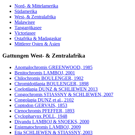
Nord- & Mittelamerika
Südamerika
West- & Zentralafrika
Malawisee
Tanganjikasee
Victoriasee
Ostafrika & Madagaskar
Mittlerer Osten & Asien
Gattungen West- & Zentralafrika
Anomalochromis GREENWOOD, 1985
Benitochromis LAMBOJ, 2001
Chilochromis BOULENGER, 1902
Chromidotilapia BOULENGER, 1898
Coelotilapia DUNZ & SCHLIEWEN 2013
Congochromis STIASSNY & SCHLIEWEN, 2007
Congolapia DUNZ et al., 2102
Coptodon GERVAIS, 1853
Ctenochromis PFEFFER, 1893
Cyclopharynx POLL, 1948
Divandu LAMBOJ & SNOEKS, 2000
Enigmatochromis LAMBOJ, 2009
Etia SCHLIEWEN & STIASSNY, 2003