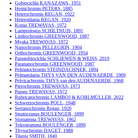
Gobiocichla KANAZAWA, 1951
Hemichromis PETERS, 1885
Heterochromis REGAN, 1922
Heterotilapia REGAN, 1920
Konia TREWAVAS, 1972
Lamprologus SCHILTHUIS, 1891
Limbochromis GREENWOOD, 1987
Myaka TREWAVAS, 1972
Nanochromis PELLEGRIN, 1904
Orthochromis GREENWOOD, 1954
Paragobiocichla SCHLIEWEN & WEISS, 2019
Parananochromis GREENWOOD, 1987
Pelmatochromis STEINDACHNER, 1894
Pelmatolapia THYS VAN DEN AUDENAERDE, 1969
Pelvicachromis THYS van den AUDENAERDE, 1968
Pterochromis TREWAVAS, 1973
Pungu TREWAVAS, 1972
Rubricatochromis LAMBOJ & KOBLMÜLLER, 2022
Schwetzochromis POLL, 1948
Serranochromis Regan, 1920
Steatocranus BOULENGER, 1899
Stomatepia TREWAVAS, 1962
Teleogramma BOULENGER, 1899
Thysochromis DAGET, 1988
Tilapia SMITH, 1840