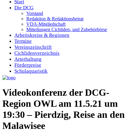
Start
Die DCG
Vorstand
Redaktion & Redaktionsbeirat
VDA-Mitgliedschaft
Mitteilungen Cichliden- und Zubehörbörse
Arbeitskreise & Regionen
Termine
Vereinszeitschrift
Cichlidenverzeichnis
Arterhaltung
Förderpreise
Schulaquaristik
Videokonferenz der DCG-
Region OWL am 11.5.21 um
19:30 – Pierdzig, Reise an den
Malawisee