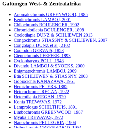
Gattungen West- & Zentralafrika
Anomalochromis GREENWOOD, 1985
Benitochromis LAMBOJ, 2001
Chilochromis BOULENGER, 1902
Chromidotilapia BOULENGER, 1898
Coelotilapia DUNZ & SCHLIEWEN 2013
Congochromis STIASSNY & SCHLIEWEN, 2007
Congolapia DUNZ et al., 2102
Coptodon GERVAIS, 1853
Ctenochromis PFEFFER, 1893
Cyclopharynx POLL, 1948
Divandu LAMBOJ & SNOEKS, 2000
Enigmatochromis LAMBOJ, 2009
Etia SCHLIEWEN & STIASSNY, 2003
Gobiocichla KANAZAWA, 1951
Hemichromis PETERS, 1885
Heterochromis REGAN, 1922
Heterotilapia REGAN, 1920
Konia TREWAVAS, 1972
Lamprologus SCHILTHUIS, 1891
Limbochromis GREENWOOD, 1987
Myaka TREWAVAS, 1972
Nanochromis PELLEGRIN, 1904
Orthochromis GREENWOOD, 1954