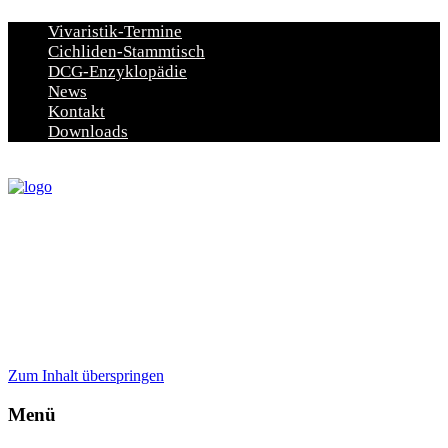
Vivaristik-Termine
Cichliden-Stammtisch
DCG-Enzyklopädie
News
Kontakt
Downloads
Zum Inhalt überspringen
Menü