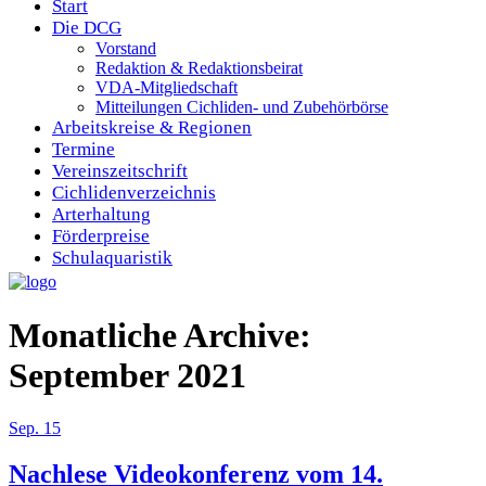
Start
Die DCG
Vorstand
Redaktion & Redaktionsbeirat
VDA-Mitgliedschaft
Mitteilungen Cichliden- und Zubehörbörse
Arbeitskreise & Regionen
Termine
Vereinszeitschrift
Cichlidenverzeichnis
Arterhaltung
Förderpreise
Schulaquaristik
Monatliche Archive:
September 2021
Sep.
15
Nachlese Videokonferenz vom 14.