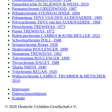
Paragobiocichla SCHLIEWEN & WEISS, 2019
Parananochromis GREENWOOD, 1987
Pelmatochromis STEINDACHNER, 1894
Pelmatolapia THYS VAN DEN AUDENAERDE, 1969
Pelvicachromis THYS van den AUDENAERDE, 1968
Pterochromis TREWAVAS, 1973
Pungu TREWAVAS, 1972
Rubricatochromis LAMBOJ & KOBLMÜLLER, 2022
Schwetzochromis POLL, 1948
Serranochromis Regan, 1920
Steatocranus BOULENGER, 1899
Stomatepia TREWAVAS, 1962
Teleogramma BOULENGER, 1899
Thysochromis DAGET, 1988
Tilapia SMITH, 1840
Tylochromis REGAN, 1920
Wallaceochromis LAMBOJ, TRUMMER & METSCHER,
2016
Impressum
Datenschutzerklärung
Kontakt
© 2026 Deutsche Cichliden-Gesellschaft e.V.