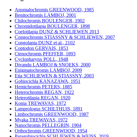
Anomalochromis GREENWOOD, 1985
Benitochromis LAMBOJ, 2001
Chilochromis BOULENGER, 1902
Chromidotilapia BOULENGER, 1898
Coelotilapia DUNZ & SCHLIEWEN 2013
Congochromis STIASSNY & SCHLIEWEN, 2007
Congolapia DUNZ et al., 2102
Coptodon GERVAIS, 1853
Ctenochromis PFEFFER, 1893
Cyclopharynx POLL, 1948
Divandu LAMBOJ & SNOEKS, 2000
Enigmatochromis LAMBOJ, 2009
Etia SCHLIEWEN & STIASSNY, 2003
Gobiocichla KANAZAWA, 1951
Hemichromis PETERS, 1885
Heterochromis REGAN, 1922
Heterotilapia REGAN, 1920
Konia TREWAVAS, 1972
Lamprologus SCHILTHUIS, 1891
Limbochromis GREENWOOD, 1987
Myaka TREWAVAS, 1972
Nanochromis PELLEGRIN, 1904
Orthochromis GREENWOOD, 1954
Paragobiocichla SCHLIEWEN & WEISS, 2019