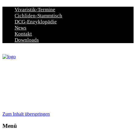
Vivaristik-Termine
Cichliden-Stammtisch
DCG-Enzyklopädie
News
Kontakt
Downloads
Zum Inhalt überspringen
Menü