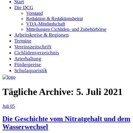
Start
Die DCG
Vorstand
Redaktion & Redaktionsbeirat
VDA-Mitgliedschaft
Mitteilungen Cichliden- und Zubehörbörse
Arbeitskreise & Regionen
Termine
Vereinszeitschrift
Cichlidenverzeichnis
Arterhaltung
Förderpreise
Schulaquaristik
Tägliche Archive: 5. Juli 2021
Juli
05
Die Geschichte vom Nitratgehalt und dem
Wasserwechsel