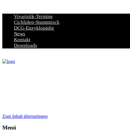
Vivaristik-Termine
Cichliden-Stammtisch
DCG-Enzyklopädie
News
Kontakt
Downloads
Zum Inhalt überspringen
Menü