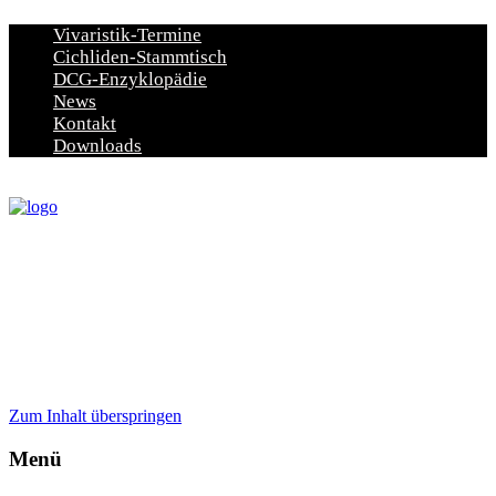
Vivaristik-Termine
Cichliden-Stammtisch
DCG-Enzyklopädie
News
Kontakt
Downloads
Zum Inhalt überspringen
Menü