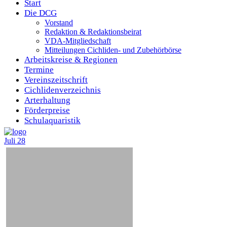
Start
Die DCG
Vorstand
Redaktion & Redaktionsbeirat
VDA-Mitgliedschaft
Mitteilungen Cichliden- und Zubehörbörse
Arbeitskreise & Regionen
Termine
Vereinszeitschrift
Cichlidenverzeichnis
Arterhaltung
Förderpreise
Schulaquaristik
Juli
28