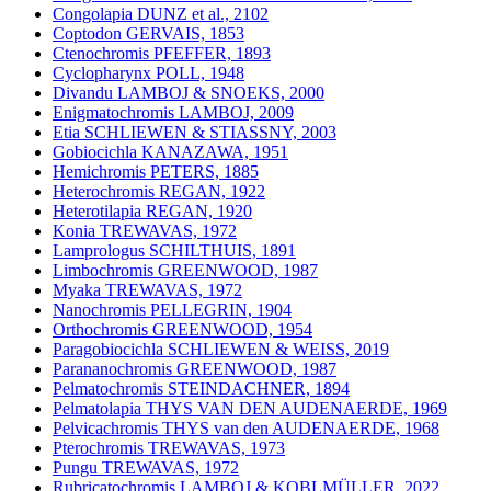
Congolapia DUNZ et al., 2102
Coptodon GERVAIS, 1853
Ctenochromis PFEFFER, 1893
Cyclopharynx POLL, 1948
Divandu LAMBOJ & SNOEKS, 2000
Enigmatochromis LAMBOJ, 2009
Etia SCHLIEWEN & STIASSNY, 2003
Gobiocichla KANAZAWA, 1951
Hemichromis PETERS, 1885
Heterochromis REGAN, 1922
Heterotilapia REGAN, 1920
Konia TREWAVAS, 1972
Lamprologus SCHILTHUIS, 1891
Limbochromis GREENWOOD, 1987
Myaka TREWAVAS, 1972
Nanochromis PELLEGRIN, 1904
Orthochromis GREENWOOD, 1954
Paragobiocichla SCHLIEWEN & WEISS, 2019
Parananochromis GREENWOOD, 1987
Pelmatochromis STEINDACHNER, 1894
Pelmatolapia THYS VAN DEN AUDENAERDE, 1969
Pelvicachromis THYS van den AUDENAERDE, 1968
Pterochromis TREWAVAS, 1973
Pungu TREWAVAS, 1972
Rubricatochromis LAMBOJ & KOBLMÜLLER, 2022