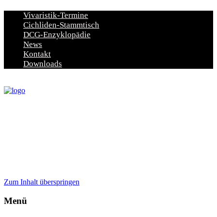
Vivaristik-Termine
Cichliden-Stammtisch
DCG-Enzyklopädie
News
Kontakt
Downloads
Zum Inhalt überspringen
Menü