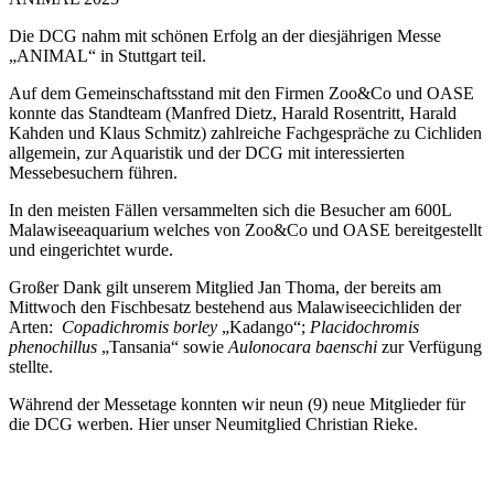
Die DCG nahm mit schönen Erfolg an der diesjährigen Messe
„ANIMAL“ in Stuttgart teil.
Auf dem Gemeinschaftsstand mit den Firmen Zoo&Co und OASE
konnte das Standteam (Manfred Dietz, Harald Rosentritt, Harald
Kahden und Klaus Schmitz) zahlreiche Fachgespräche zu Cichliden
allgemein, zur Aquaristik und der DCG mit interessierten
Messebesuchern führen.
In den meisten Fällen versammelten sich die Besucher am 600L
Malawiseeaquarium welches von Zoo&Co und OASE bereitgestellt
und eingerichtet wurde.
Großer Dank gilt unserem Mitglied Jan Thoma, der bereits am
Mittwoch den Fischbesatz bestehend aus Malawiseecichliden der
Arten:
Copadichromis borley
„Kadango“;
Placidochromis
phenochillus
„Tansania“ sowie
Aulonocara baenschi
zur Verfügung
stellte.
Während der Messetage konnten wir neun (9) neue Mitglieder für
die DCG werben. Hier unser Neumitglied Christian Rieke.