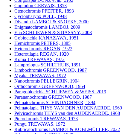
Congolapia DUNZ et al., 2102
Coptodon GERVAIS, 1853
Ctenochromis PFEFFER, 1893
Cyclopharynx POLL, 1948
Divandu LAMBOJ & SNOEKS, 2000
Enigmatochromis LAMBOJ, 2009
Etia SCHLIEWEN & STIASSNY, 2003
Gobiocichla KANAZAWA, 1951
Hemichromis PETERS, 1885
Heterochromis REGAN, 1922
Heterotilapia REGAN, 1920
Konia TREWAVAS, 1972
Lamprologus SCHILTHUIS, 1891
Limbochromis GREENWOOD, 1987
Myaka TREWAVAS, 1972
Nanochromis PELLEGRIN, 1904
Orthochromis GREENWOOD, 1954
Paragobiocichla SCHLIEWEN & WEISS, 2019
Parananochromis GREENWOOD, 1987
Pelmatochromis STEINDACHNER, 1894
Pelmatolapia THYS VAN DEN AUDENAERDE, 1969
Pelvicachromis THYS van den AUDENAERDE, 1968
Pterochromis TREWAVAS, 1973
Pungu TREWAVAS, 1972
Rubricatochromis LAMBOJ & KOBLMÜLLER, 2022