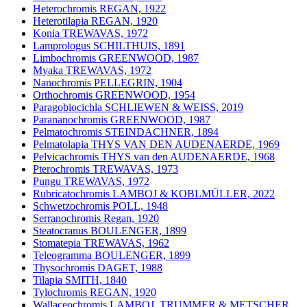
Heterochromis REGAN, 1922
Heterotilapia REGAN, 1920
Konia TREWAVAS, 1972
Lamprologus SCHILTHUIS, 1891
Limbochromis GREENWOOD, 1987
Myaka TREWAVAS, 1972
Nanochromis PELLEGRIN, 1904
Orthochromis GREENWOOD, 1954
Paragobiocichla SCHLIEWEN & WEISS, 2019
Parananochromis GREENWOOD, 1987
Pelmatochromis STEINDACHNER, 1894
Pelmatolapia THYS VAN DEN AUDENAERDE, 1969
Pelvicachromis THYS van den AUDENAERDE, 1968
Pterochromis TREWAVAS, 1973
Pungu TREWAVAS, 1972
Rubricatochromis LAMBOJ & KOBLMÜLLER, 2022
Schwetzochromis POLL, 1948
Serranochromis Regan, 1920
Steatocranus BOULENGER, 1899
Stomatepia TREWAVAS, 1962
Teleogramma BOULENGER, 1899
Thysochromis DAGET, 1988
Tilapia SMITH, 1840
Tylochromis REGAN, 1920
Wallaceochromis LAMBOJ, TRUMMER & METSCHER,