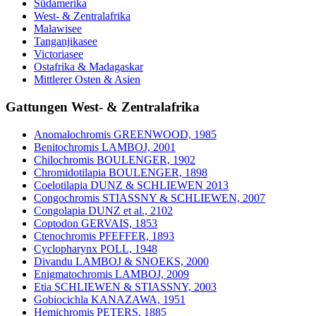
Südamerika
West- & Zentralafrika
Malawisee
Tanganjikasee
Victoriasee
Ostafrika & Madagaskar
Mittlerer Osten & Asien
Gattungen West- & Zentralafrika
Anomalochromis GREENWOOD, 1985
Benitochromis LAMBOJ, 2001
Chilochromis BOULENGER, 1902
Chromidotilapia BOULENGER, 1898
Coelotilapia DUNZ & SCHLIEWEN 2013
Congochromis STIASSNY & SCHLIEWEN, 2007
Congolapia DUNZ et al., 2102
Coptodon GERVAIS, 1853
Ctenochromis PFEFFER, 1893
Cyclopharynx POLL, 1948
Divandu LAMBOJ & SNOEKS, 2000
Enigmatochromis LAMBOJ, 2009
Etia SCHLIEWEN & STIASSNY, 2003
Gobiocichla KANAZAWA, 1951
Hemichromis PETERS, 1885