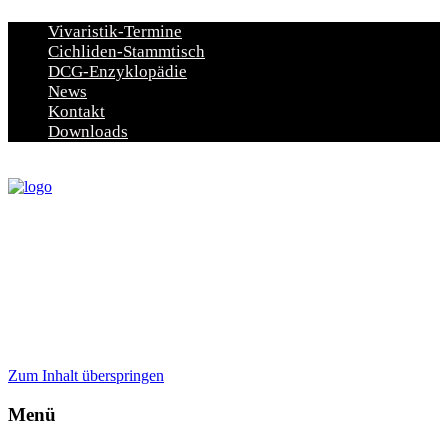
Vivaristik-Termine
Cichliden-Stammtisch
DCG-Enzyklopädie
News
Kontakt
Downloads
Zum Inhalt überspringen
Menü