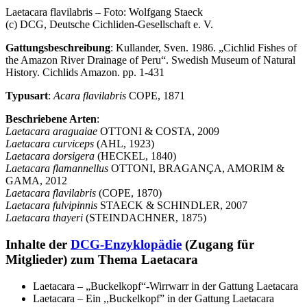
Laetacara flavilabris – Foto: Wolfgang Staeck
(c) DCG, Deutsche Cichliden-Gesellschaft e. V.
Gattungsbeschreibung
: Kullander, Sven. 1986. „Cichlid Fishes of
the Amazon River Drainage of Peru“. Swedish Museum of Natural
History. Cichlids Amazon. pp. 1-431
Typusart
:
Acara flavilabris
COPE, 1871
Beschriebene Arten
:
Laetacara araguaiae
OTTONI & COSTA, 2009
Laetacara curviceps
(AHL, 1923)
Laetacara dorsigera
(HECKEL, 1840)
Laetacara flamannellus
OTTONI, BRAGANÇA, AMORIM &
GAMA, 2012
Laetacara flavilabris
(COPE, 1870)
Laetacara fulvipinnis
STAECK & SCHINDLER, 2007
Laetacara thayeri
(STEINDACHNER, 1875)
Inhalte der
DCG-Enzyklopädie
(Zugang für
Mitglieder) zum Thema Laetacara
Laetacara – „Buckelkopf“-Wirrwarr in der Gattung Laetacara
Laetacara – Ein ,,Buckelkopf” in der Gattung Laetacara