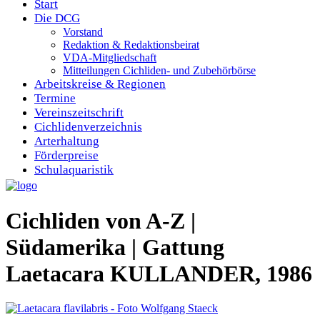
Start
Die DCG
Vorstand
Redaktion & Redaktionsbeirat
VDA-Mitgliedschaft
Mitteilungen Cichliden- und Zubehörbörse
Arbeitskreise & Regionen
Termine
Vereinszeitschrift
Cichlidenverzeichnis
Arterhaltung
Förderpreise
Schulaquaristik
Cichliden von A-Z |
Südamerika | Gattung
Laetacara KULLANDER, 1986