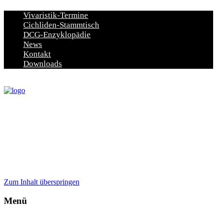
Vivaristik-Termine
Cichliden-Stammtisch
DCG-Enzyklopädie
News
Kontakt
Downloads
Zum Inhalt überspringen
Menü