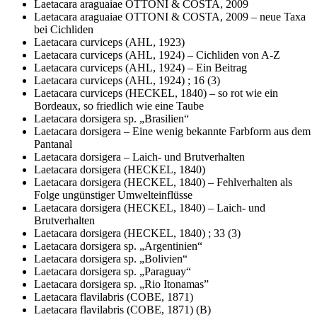
Laetacara araguaiae OTTONI & COSTA, 2009
Laetacara araguaiae OTTONI & COSTA, 2009 – neue Taxa
bei Cichliden
Laetacara curviceps (AHL, 1923)
Laetacara curviceps (AHL, 1924) – Cichliden von A-Z
Laetacara curviceps (AHL, 1924) – Ein Beitrag
Laetacara curviceps (AHL, 1924) ; 16 (3)
Laetacara curviceps (HECKEL, 1840) – so rot wie ein
Bordeaux, so friedlich wie eine Taube
Laetacara dorsigera sp. „Brasilien“
Laetacara dorsigera – Eine wenig bekannte Farbform aus dem
Pantanal
Laetacara dorsigera – Laich- und Brutverhalten
Laetacara dorsigera (HECKEL, 1840)
Laetacara dorsigera (HECKEL, 1840) – Fehlverhalten als
Folge ungünstiger Umwelteinflüsse
Laetacara dorsigera (HECKEL, 1840) – Laich- und
Brutverhalten
Laetacara dorsigera (HECKEL, 1840) ; 33 (3)
Laetacara dorsigera sp. „Argentinien“
Laetacara dorsigera sp. „Bolivien“
Laetacara dorsigera sp. „Paraguay“
Laetacara dorsigera sp. „Rio Itonamas”
Laetacara flavilabris (COBE, 1871)
Laetacara flavilabris (COBE, 1871) (B)