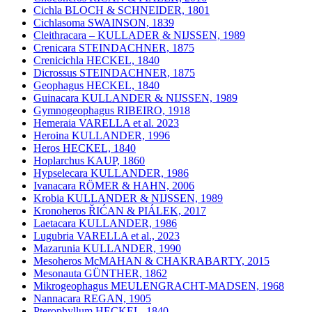
Cichla BLOCH & SCHNEIDER, 1801
Cichlasoma SWAINSON, 1839
Cleithracara – KULLADER & NIJSSEN, 1989
Crenicara STEINDACHNER, 1875
Crenicichla HECKEL, 1840
Dicrossus STEINDACHNER, 1875
Geophagus HECKEL, 1840
Guinacara KULLANDER & NIJSSEN, 1989
Gymnogeophagus RIBEIRO, 1918
Hemeraia VARELLA et al. 2023
Heroina KULLANDER, 1996
Heros HECKEL, 1840
Hoplarchus KAUP, 1860
Hypselecara KULLANDER, 1986
Ivanacara RÖMER & HAHN, 2006
Krobia KULLANDER & NIJSSEN, 1989
Kronoheros ŘIĆAN & PIÁLEK, 2017
Laetacara KULLANDER, 1986
Lugubria VARELLA et al., 2023
Mazarunia KULLANDER, 1990
Mesoheros McMAHAN & CHAKRABARTY, 2015
Mesonauta GÜNTHER, 1862
Mikrogeophagus MEULENGRACHT-MADSEN, 1968
Nannacara REGAN, 1905
Pterophyllum HECKEL, 1840