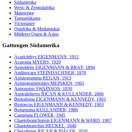
Südamerika
West- & Zentralafrika
Malawisee
Tanganjikasee
Victoriasee
Ostafrika & Madagaskar
Mittlerer Osten & Asien
Gattungen Südamerika
Acarichthys EIGENMANN, 1912
Acaronia MYERS, 1920
Aequidens EIGENMANN & BRAY, 1894
Andinocara STEINDACHNER, 1878
Apistogramma REGAN, 1913
Apistogrammoides MEINKEN, 1965
Astronotus SWAINSON, 1839
Australoheros ŘIĆAN & KULLANDER, 2006
Biotodoma EIGENMANN & KENNEDY, 1903
Biotoecus EIGENMANN & KENNEDY, 1903
Bujurquina KULLANDER, 1986
Caquetaia FLOWER, 1945
Chaetobranchopsis EIGENMANN & WARD, 1907
Chaetobranchus HECKEL, 1840
Chocoheros RICAN & PIÁLEK, 2016