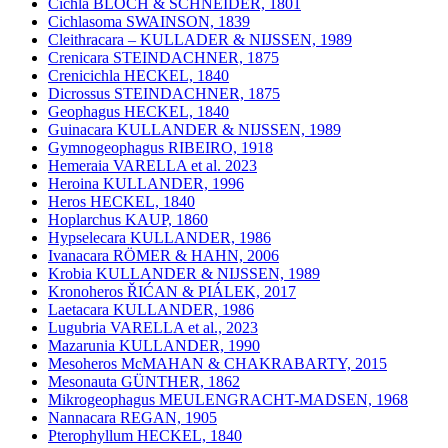
Cichla BLOCH & SCHNEIDER, 1801
Cichlasoma SWAINSON, 1839
Cleithracara – KULLADER & NIJSSEN, 1989
Crenicara STEINDACHNER, 1875
Crenicichla HECKEL, 1840
Dicrossus STEINDACHNER, 1875
Geophagus HECKEL, 1840
Guinacara KULLANDER & NIJSSEN, 1989
Gymnogeophagus RIBEIRO, 1918
Hemeraia VARELLA et al. 2023
Heroina KULLANDER, 1996
Heros HECKEL, 1840
Hoplarchus KAUP, 1860
Hypselecara KULLANDER, 1986
Ivanacara RÖMER & HAHN, 2006
Krobia KULLANDER & NIJSSEN, 1989
Kronoheros ŘIĆAN & PIÁLEK, 2017
Laetacara KULLANDER, 1986
Lugubria VARELLA et al., 2023
Mazarunia KULLANDER, 1990
Mesoheros McMAHAN & CHAKRABARTY, 2015
Mesonauta GÜNTHER, 1862
Mikrogeophagus MEULENGRACHT-MADSEN, 1968
Nannacara REGAN, 1905
Pterophyllum HECKEL, 1840