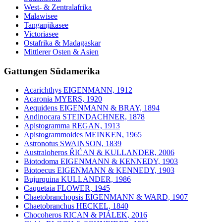
West- & Zentralafrika
Malawisee
Tanganjikasee
Victoriasee
Ostafrika & Madagaskar
Mittlerer Osten & Asien
Gattungen Südamerika
Acarichthys EIGENMANN, 1912
Acaronia MYERS, 1920
Aequidens EIGENMANN & BRAY, 1894
Andinocara STEINDACHNER, 1878
Apistogramma REGAN, 1913
Apistogrammoides MEINKEN, 1965
Astronotus SWAINSON, 1839
Australoheros ŘIĆAN & KULLANDER, 2006
Biotodoma EIGENMANN & KENNEDY, 1903
Biotoecus EIGENMANN & KENNEDY, 1903
Bujurquina KULLANDER, 1986
Caquetaia FLOWER, 1945
Chaetobranchopsis EIGENMANN & WARD, 1907
Chaetobranchus HECKEL, 1840
Chocoheros RICAN & PIÁLEK, 2016