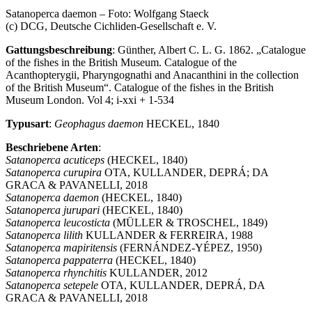
Satanoperca daemon – Foto: Wolfgang Staeck
(c) DCG, Deutsche Cichliden-Gesellschaft e. V.
Gattungsbeschreibung
: Günther, Albert C. L. G. 1862. „Catalogue
of the fishes in the British Museum. Catalogue of the
Acanthopterygii, Pharyngognathi and Anacanthini in the collection
of the British Museum“. Catalogue of the fishes in the British
Museum London. Vol 4; i-xxi + 1-534
Typusart
:
Geophagus daemon
HECKEL, 1840
Beschriebene Arten
:
Satanoperca acuticeps
(HECKEL, 1840)
Satanoperca curupira
OTA, KULLANDER, DEPRÁ; DA
GRACA & PAVANELLI, 2018
Satanoperca daemon
(HECKEL, 1840)
Satanoperca jurupari
(HECKEL, 1840)
Satanoperca leucosticta
(MÜLLER & TROSCHEL, 1849)
Satanoperca lilith
KULLANDER & FERREIRA, 1988
Satanoperca mapiritensis
(FERNÁNDEZ-YÉPEZ, 1950)
Satanoperca pappaterra
(HECKEL, 1840)
Satanoperca rhynchitis
KULLANDER, 2012
Satanoperca setepele
OTA, KULLANDER, DEPRÁ, DA
GRACA & PAVANELLI, 2018