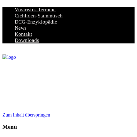
Vivaristik-Termine
Cichliden-Stammtisch
DCG-Enzyklopädie
News
Kontakt
Downloads
Zum Inhalt überspringen
Menü