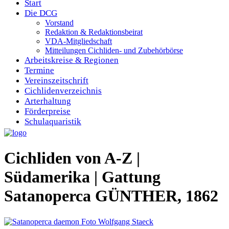
Start
Die DCG
Vorstand
Redaktion & Redaktionsbeirat
VDA-Mitgliedschaft
Mitteilungen Cichliden- und Zubehörbörse
Arbeitskreise & Regionen
Termine
Vereinszeitschrift
Cichlidenverzeichnis
Arterhaltung
Förderpreise
Schulaquaristik
Cichliden von A-Z |
Südamerika | Gattung
Satanoperca GÜNTHER, 1862