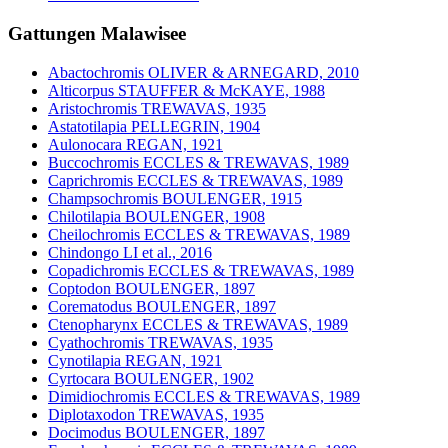
Gattungen Malawisee
Abactochromis OLIVER & ARNEGARD, 2010
Alticorpus STAUFFER & McKAYE, 1988
Aristochromis TREWAVAS, 1935
Astatotilapia PELLEGRIN, 1904
Aulonocara REGAN, 1921
Buccochromis ECCLES & TREWAVAS, 1989
Caprichromis ECCLES & TREWAVAS, 1989
Champsochromis BOULENGER, 1915
Chilotilapia BOULENGER, 1908
Cheilochromis ECCLES & TREWAVAS, 1989
Chindongo LI et al., 2016
Copadichromis ECCLES & TREWAVAS, 1989
Coptodon BOULENGER, 1897
Corematodus BOULENGER, 1897
Ctenopharynx ECCLES & TREWAVAS, 1989
Cyathochromis TREWAVAS, 1935
Cynotilapia REGAN, 1921
Cyrtocara BOULENGER, 1902
Dimidiochromis ECCLES & TREWAVAS, 1989
Diplotaxodon TREWAVAS, 1935
Docimodus BOULENGER, 1897