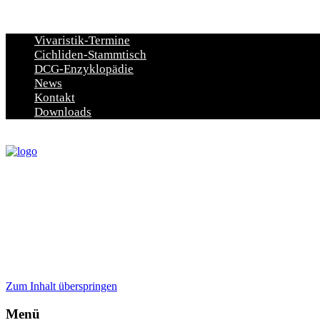
Vivaristik-Termine
Cichliden-Stammtisch
DCG-Enzyklopädie
News
Kontakt
Downloads
Zum Inhalt überspringen
Menü