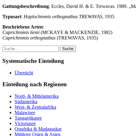
Gattungsbeschreibung
: Eccles, David H. & E. Trewavas. 1989. „Ma
Typusart
:
Haplochromis orthognathus TREWAVAS
, 1935
Beschriebene Arten
:
Caprichromis liemi
(MCKAYE & MACKENZIE, 1982)
Caprichromis orthognathus
(TREWAVAS, 1935)
Suche
nach:
Systematische Einteilung
Übersicht
Einteilung nach Regionen
Nord- & Mittelamerika
Südamerika
West- & Zentralafrika
Malawisee
Tanganjikasee
Victoriasee
Ostafrika & Madagaskar
Mittlerer Osten & Asien