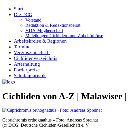
Start
Die DCG
Vorstand
Redaktion & Redaktionsbeirat
VDA-Mitgliedschaft
Mitteilungen Cichliden- und Zubehörbörse
Arbeitskreise & Regionen
Termine
Vereinszeitschrift
Cichlidenverzeichnis
Arterhaltung
Förderpreise
Schulaquaristik
Cichliden von A-Z | Malawise
Caprichromis orthognathus – Foto: Andreas Spreinat
(c) DCG, Deutsche Cichliden-Gesellschaft e. V.