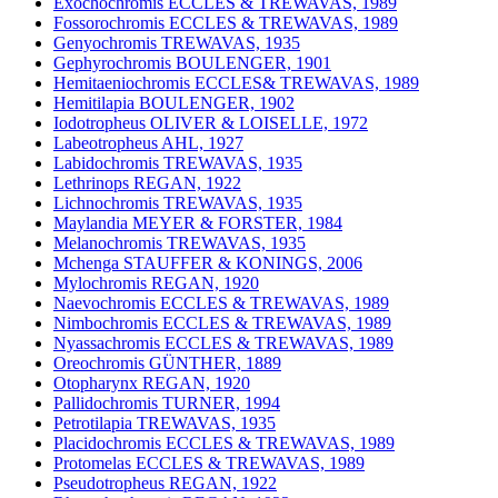
Exochochromis ECCLES & TREWAVAS, 1989
Fossorochromis ECCLES & TREWAVAS, 1989
Genyochromis TREWAVAS, 1935
Gephyrochromis BOULENGER, 1901
Hemitaeniochromis ECCLES& TREWAVAS, 1989
Hemitilapia BOULENGER, 1902
Iodotropheus OLIVER & LOISELLE, 1972
Labeotropheus AHL, 1927
Labidochromis TREWAVAS, 1935
Lethrinops REGAN, 1922
Lichnochromis TREWAVAS, 1935
Maylandia MEYER & FORSTER, 1984
Melanochromis TREWAVAS, 1935
Mchenga STAUFFER & KONINGS, 2006
Mylochromis REGAN, 1920
Naevochromis ECCLES & TREWAVAS, 1989
Nimbochromis ECCLES & TREWAVAS, 1989
Nyassachromis ECCLES & TREWAVAS, 1989
Oreochromis GÜNTHER, 1889
Otopharynx REGAN, 1920
Pallidochromis TURNER, 1994
Petrotilapia TREWAVAS, 1935
Placidochromis ECCLES & TREWAVAS, 1989
Protomelas ECCLES & TREWAVAS, 1989
Pseudotropheus REGAN, 1922