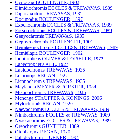
Cyrtocara BOULENGER, 1902
Dimidiochromis ECCLES & TREWAVAS, 1989
Diplotaxodon TREWAVAS, 1935
Docimodus BOULENGER, 1897
Exochochromis ECCLES & TREWAVAS, 1989
Fossorochromis ECCLES & TREWAVAS, 1989
Genyochromis TREWAVAS, 1935
Gephyrochromis BOULENGER, 1901
Hemitaeniochromis ECCLES& TREWAVAS, 1989
Hemitilapia BOULENGER, 1902
Iodotropheus OLIVER & LOISELLE, 1972
Labeotropheus AHL, 1927
Labidochromis TREWAVAS, 1935
Lethrinops REGAN, 1922
Lichnochromis TREWAVAS, 1935
Maylandia MEYER & FORSTER, 1984
Melanochromis TREWAVAS, 1935
Mchenga STAUFFER & KONINGS, 2006
Mylochromis REGAN, 1920
Naevochromis ECCLES & TREWAVAS, 1989
Nimbochromis ECCLES & TREWAVAS, 1989
Nyassachromis ECCLES & TREWAVAS, 1989
Oreochromis GÜNTHER, 1889
Otopharynx REGAN, 1920
Pallidochromis TURNER, 1994