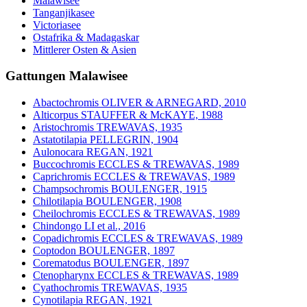
Malawisee
Tanganjikasee
Victoriasee
Ostafrika & Madagaskar
Mittlerer Osten & Asien
Gattungen Malawisee
Abactochromis OLIVER & ARNEGARD, 2010
Alticorpus STAUFFER & McKAYE, 1988
Aristochromis TREWAVAS, 1935
Astatotilapia PELLEGRIN, 1904
Aulonocara REGAN, 1921
Buccochromis ECCLES & TREWAVAS, 1989
Caprichromis ECCLES & TREWAVAS, 1989
Champsochromis BOULENGER, 1915
Chilotilapia BOULENGER, 1908
Cheilochromis ECCLES & TREWAVAS, 1989
Chindongo LI et al., 2016
Copadichromis ECCLES & TREWAVAS, 1989
Coptodon BOULENGER, 1897
Corematodus BOULENGER, 1897
Ctenopharynx ECCLES & TREWAVAS, 1989
Cyathochromis TREWAVAS, 1935
Cynotilapia REGAN, 1921