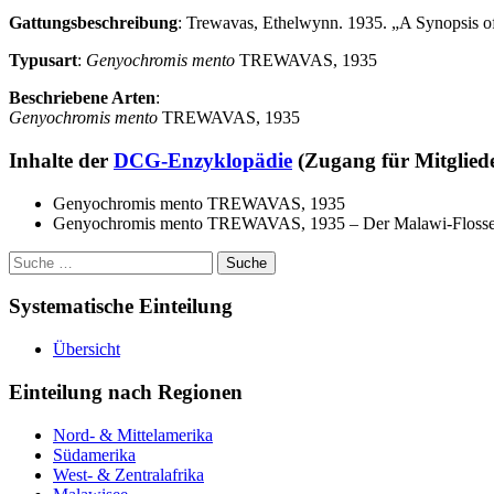
Gattungsbeschreibung
: Trewavas, Ethelwynn. 1935. „A Synopsis of
Typusart
:
Genyochromis mento
TREWAVAS, 1935
Beschriebene Arten
:
Genyochromis mento
TREWAVAS, 1935
Inhalte der
DCG-Enzyklopädie
(Zugang für Mitglie
Genyochromis mento TREWAVAS, 1935
Genyochromis mento TREWAVAS, 1935 – Der Malawi-Flossenbe
Suche
nach:
Systematische Einteilung
Übersicht
Einteilung nach Regionen
Nord- & Mittelamerika
Südamerika
West- & Zentralafrika