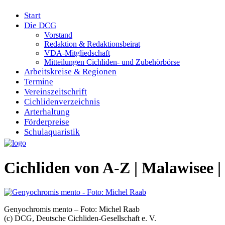
Start
Die DCG
Vorstand
Redaktion & Redaktionsbeirat
VDA-Mitgliedschaft
Mitteilungen Cichliden- und Zubehörbörse
Arbeitskreise & Regionen
Termine
Vereinszeitschrift
Cichlidenverzeichnis
Arterhaltung
Förderpreise
Schulaquaristik
Cichliden von A-Z | Malawise
Genyochromis mento – Foto: Michel Raab
(c) DCG, Deutsche Cichliden-Gesellschaft e. V.