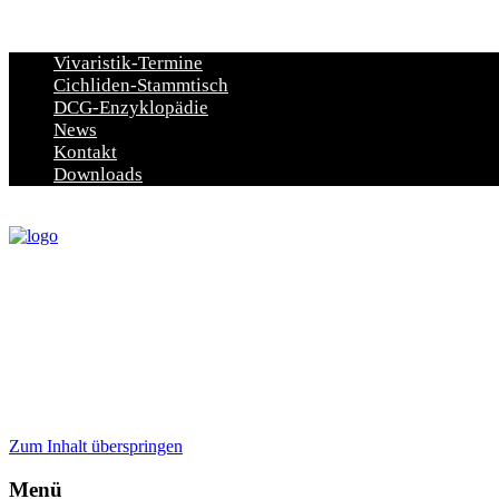
Vivaristik-Termine
Cichliden-Stammtisch
DCG-Enzyklopädie
News
Kontakt
Downloads
Zum Inhalt überspringen
Menü