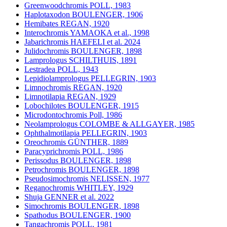
Greenwoodchromis POLL, 1983
Haplotaxodon BOULENGER, 1906
Hemibates REGAN, 1920
Interochromis YAMAOKA et al., 1998
Jabarichromis HAEFELI et al. 2024
Julidochromis BOULENGER, 1898
Lamprologus SCHILTHUIS, 1891
Lestradea POLL, 1943
Lepidiolamprologus PELLEGRIN, 1903
Limnochromis REGAN, 1920
Limnotilapia REGAN, 1929
Lobochilotes BOULENGER, 1915
Microdontochromis Poll, 1986
Neolamprologus COLOMBE & ALLGAYER, 1985
Ophthalmotilapia PELLEGRIN, 1903
Oreochromis GÜNTHER, 1889
Paracyprichromis POLL, 1986
Perissodus BOULENGER, 1898
Petrochromis BOULENGER, 1898
Pseudosimochromis NELISSEN, 1977
Reganochromis WHITLEY, 1929
Shuja GENNER et al. 2022
Simochromis BOULENGER, 1898
Spathodus BOULENGER, 1900
Tangachromis POLL, 1981