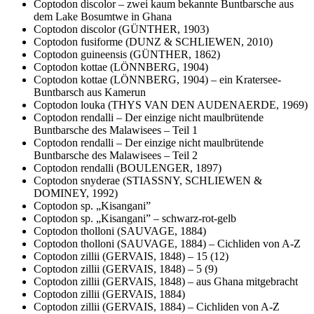
Coptodon discolor – zwei kaum bekannte Buntbarsche aus
dem Lake Bosumtwe in Ghana
Coptodon discolor (GÜNTHER, 1903)
Coptodon fusiforme (DUNZ & SCHLIEWEN, 2010)
Coptodon guineensis (GÜNTHER, 1862)
Coptodon kottae (LÖNNBERG, 1904)
Coptodon kottae (LÖNNBERG, 1904) – ein Kratersee-
Buntbarsch aus Kamerun
Coptodon louka (THYS VAN DEN AUDENAERDE, 1969)
Coptodon rendalli – Der einzige nicht maulbrütende
Buntbarsche des Malawisees – Teil 1
Coptodon rendalli – Der einzige nicht maulbrütende
Buntbarsche des Malawisees – Teil 2
Coptodon rendalli (BOULENGER, 1897)
Coptodon snyderae (STIASSNY, SCHLIEWEN &
DOMINEY, 1992)
Coptodon sp. „Kisangani”
Coptodon sp. „Kisangani” – schwarz-rot-gelb
Coptodon tholloni (SAUVAGE, 1884)
Coptodon tholloni (SAUVAGE, 1884) – Cichliden von A-Z
Coptodon zillii (GERVAIS, 1848) – 15 (12)
Coptodon zillii (GERVAIS, 1848) – 5 (9)
Coptodon zillii (GERVAIS, 1848) – aus Ghana mitgebracht
Coptodon zillii (GERVAIS, 1884)
Coptodon zillii (GERVAIS, 1884) – Cichliden von A-Z