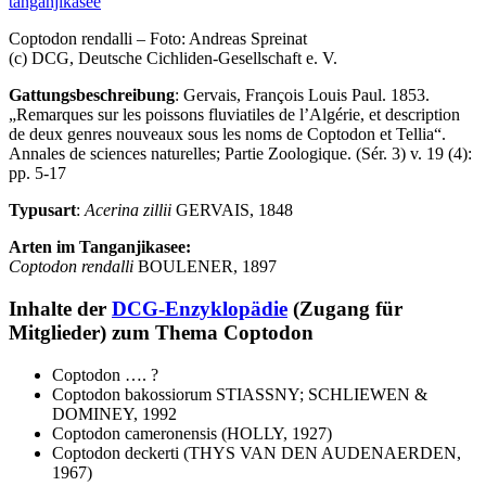
Coptodon rendalli – Foto: Andreas Spreinat
(c) DCG, Deutsche Cichliden-Gesellschaft e. V.
Gattungsbeschreibung
: Gervais, François Louis Paul. 1853.
„Remarques sur les poissons fluviatiles de l’Algérie, et description
de deux genres nouveaux sous les noms de Coptodon et Tellia“.
Annales de sciences naturelles; Partie Zoologique. (Sér. 3) v. 19 (4):
pp. 5-17
Typusart
:
Acerina zillii
GERVAIS, 1848
Arten im Tanganjikasee:
Coptodon rendalli
BOULENER, 1897
Inhalte der
DCG-Enzyklopädie
(Zugang für
Mitglieder) zum Thema Coptodon
Coptodon …. ?
Coptodon bakossiorum STIASSNY; SCHLIEWEN &
DOMINEY, 1992
Coptodon cameronensis (HOLLY, 1927)
Coptodon deckerti (THYS VAN DEN AUDENAERDEN,
1967)