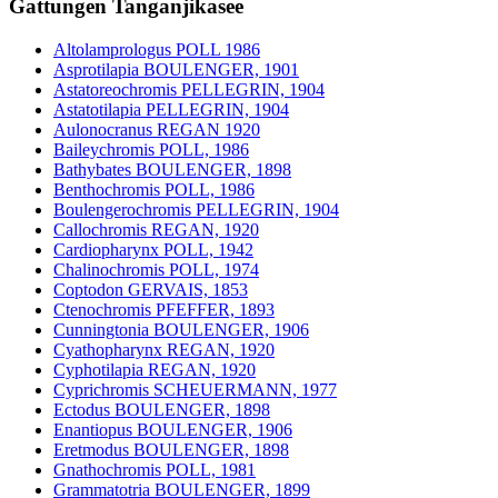
Gattungen Tanganjikasee
Altolamprologus POLL 1986
Asprotilapia BOULENGER, 1901
Astatoreochromis PELLEGRIN, 1904
Astatotilapia PELLEGRIN, 1904
Aulonocranus REGAN 1920
Baileychromis POLL, 1986
Bathybates BOULENGER, 1898
Benthochromis POLL, 1986
Boulengerochromis PELLEGRIN, 1904
Callochromis REGAN, 1920
Cardiopharynx POLL, 1942
Chalinochromis POLL, 1974
Coptodon GERVAIS, 1853
Ctenochromis PFEFFER, 1893
Cunningtonia BOULENGER, 1906
Cyathopharynx REGAN, 1920
Cyphotilapia REGAN, 1920
Cyprichromis SCHEUERMANN, 1977
Ectodus BOULENGER, 1898
Enantiopus BOULENGER, 1906
Eretmodus BOULENGER, 1898
Gnathochromis POLL, 1981
Grammatotria BOULENGER, 1899