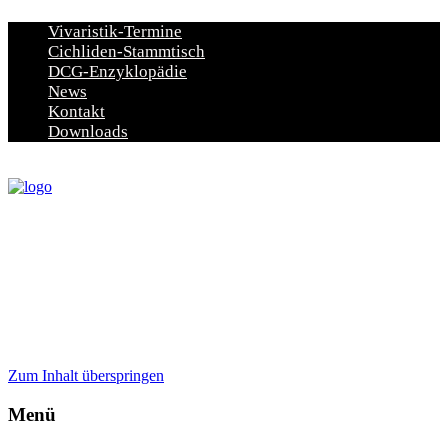
Vivaristik-Termine
Cichliden-Stammtisch
DCG-Enzyklopädie
News
Kontakt
Downloads
Zum Inhalt überspringen
Menü