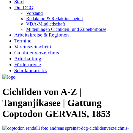
Start
Die DCG
Vorstand
Redaktion & Redaktionsbeirat
VDA-Mitgliedschaft
Mitteilungen Cichliden- und Zubehörbörse
Arbeitskreise & Regionen
Termine
Vereinszeitschrift
Cichlidenverzeichnis
Arterhaltung
Förderpreise
Schulaquaristik
Cichliden von A-Z |
Tanganjikasee | Gattung
Coptodon GERVAIS, 1853