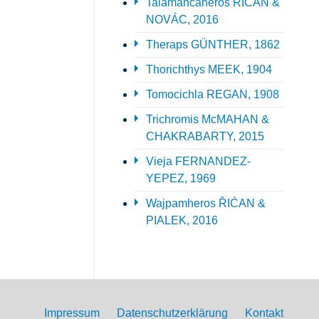
Talamancaheros ŘIĆAN &
NOVÁC, 2016
Theraps GÜNTHER, 1862
Thorichthys MEEK, 1904
Tomocichla REGAN, 1908
Trichromis McMAHAN &
CHAKRABARTY, 2015
Vieja FERNANDEZ-
YEPEZ, 1969
Wajpamheros ŘIĆAN &
PIALEK, 2016
Impressum
Datenschutzerklärung
Kontakt