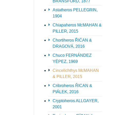
BRANSFORD, 1877
Astatheros PELLEGRIN,
1904
Chiapaheros McMAHAN &
PILLER, 2015
Chortiheros ŘIĆAN &
DRAGOVÁ, 2016
Chuco FERNÁNDEZ
YÉPEZ, 1969
Cincelichthys McMAHAN
& PILLER, 2015
Cribroheros ŘICAN &
PIÁLEK, 2016
Cryptoheros ALLGAYER,
2001