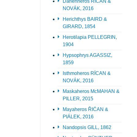
Darienheros RÍCAN &
NOVÁK, 2016
Herichthys BAIRD &
GIRARD, 1854
Herotilapia PELLEGRIN,
1904
Hypsophrys AGASSIZ,
1859
Isthmoheros RÍCAN &
NOVÁK, 2016
Maskaheros McMAHAN &
PILLER, 2015
Mayaheros ŘIĆAN &
PIÁLEK, 2016
Nandopsis GILL, 1862