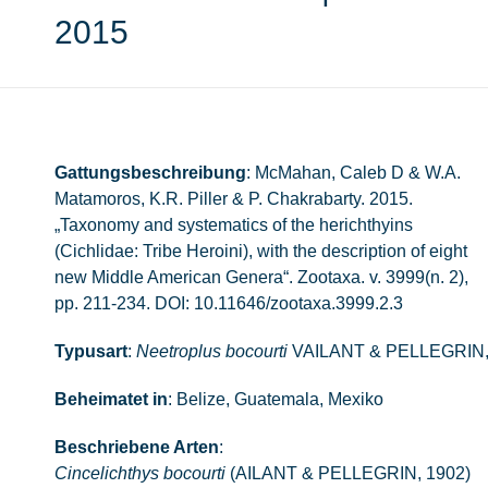
2015
Gattungsbeschreibung
: McMahan, Caleb D & W.A.
Matamoros, K.R. Piller & P. Chakrabarty. 2015.
„Taxonomy and systematics of the herichthyins
(Cichlidae: Tribe Heroini), with the description of eight
new Middle American Genera“. Zootaxa. v. 3999(n. 2),
pp. 211-234. DOI: 10.11646/zootaxa.3999.2.3
Typusart
:
Neetroplus bocourti
VAILANT & PELLEGRIN,
Beheimatet in
: Belize, Guatemala, Mexiko
Beschriebene Arten
:
Cincelichthys bocourti
(AILANT & PELLEGRIN, 1902)