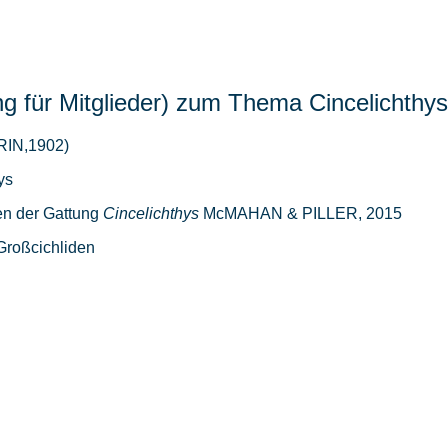
g für Mitglieder) zum Thema Cincelichthys
RIN,1902)
hys
ten der Gattung
Cincelichthys
McM
AHAN
& P
ILLER
, 2015
Großcichliden