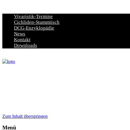
Vivaristik-Termine
Cichliden-Stammtisch
DCG-Enzyklopädie
News
Kontakt
Downloads
Zum Inhalt überspringen
Menü