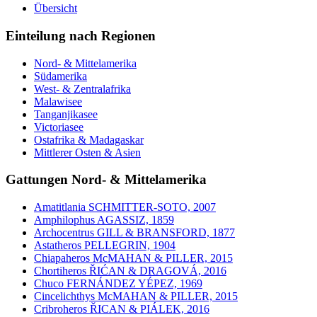
Übersicht
Einteilung nach Regionen
Nord- & Mittelamerika
Südamerika
West- & Zentralafrika
Malawisee
Tanganjikasee
Victoriasee
Ostafrika & Madagaskar
Mittlerer Osten & Asien
Gattungen Nord- & Mittelamerika
Amatitlania SCHMITTER-SOTO, 2007
Amphilophus AGASSIZ, 1859
Archocentrus GILL & BRANSFORD, 1877
Astatheros PELLEGRIN, 1904
Chiapaheros McMAHAN & PILLER, 2015
Chortiheros ŘIĆAN & DRAGOVÁ, 2016
Chuco FERNÁNDEZ YÉPEZ, 1969
Cincelichthys McMAHAN & PILLER, 2015
Cribroheros ŘICAN & PIÁLEK, 2016