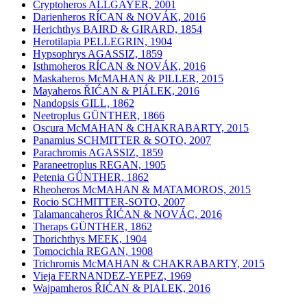
Cryptoheros ALLGAYER, 2001
Darienheros RÍCAN & NOVÁK, 2016
Herichthys BAIRD & GIRARD, 1854
Herotilapia PELLEGRIN, 1904
Hypsophrys AGASSIZ, 1859
Isthmoheros RÍCAN & NOVÁK, 2016
Maskaheros McMAHAN & PILLER, 2015
Mayaheros ŘIĆAN & PIÁLEK, 2016
Nandopsis GILL, 1862
Neetroplus GÜNTHER, 1866
Oscura McMAHAN & CHAKRABARTY, 2015
Panamius SCHMITTER & SOTO, 2007
Parachromis AGASSIZ, 1859
Paraneetroplus REGAN, 1905
Petenia GÜNTHER, 1862
Rheoheros McMAHAN & MATAMOROS, 2015
Rocio SCHMITTER-SOTO, 2007
Talamancaheros ŘIĆAN & NOVÁC, 2016
Theraps GÜNTHER, 1862
Thorichthys MEEK, 1904
Tomocichla REGAN, 1908
Trichromis McMAHAN & CHAKRABARTY, 2015
Vieja FERNANDEZ-YEPEZ, 1969
Wajpamheros ŘIĆAN & PIALEK, 2016