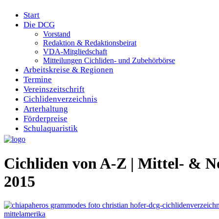
Start
Die DCG
Vorstand
Redaktion & Redaktionsbeirat
VDA-Mitgliedschaft
Mitteilungen Cichliden- und Zubehörbörse
Arbeitskreise & Regionen
Termine
Vereinszeitschrift
Cichlidenverzeichnis
Arterhaltung
Förderpreise
Schulaquaristik
Cichliden von A-Z | Mittel- 
2015