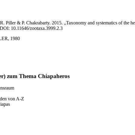
ller & P. Chakrabarty. 2015. „Taxonomy and systematics of the herich
 DOI: 10.11646/zootaxa.3999.2.3
ER, 1980
der) zum Thema Chiapaheros
ensraum
den von A-Z
iapas