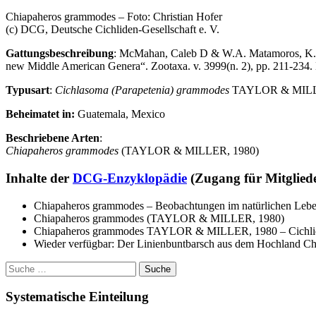
Chiapaheros grammodes – Foto: Christian Hofer
(c) DCG, Deutsche Cichliden-Gesellschaft e. V.
Gattungsbeschreibung
: McMahan, Caleb D & W.A. Matamoros, K.R. Pi
new Middle American Genera“. Zootaxa. v. 3999(n. 2), pp. 211-234.
Typusart
:
Cichlasoma (Parapetenia) grammodes
TAYLOR & MILL
Beheimatet in:
Guatemala, Mexico
Beschriebene Arten
:
Chiapaheros grammodes
(TAYLOR & MILLER, 1980)
Inhalte der
DCG-Enzyklopädie
(Zugang für Mitglie
Chiapaheros grammodes – Beobachtungen im natürlichen Leb
Chiapaheros grammodes (TAYLOR & MILLER, 1980)
Chiapaheros grammodes TAYLOR & MILLER, 1980 – Cichli
Wieder verfügbar: Der Linienbuntbarsch aus dem Hochland Ch
Suche
nach:
Systematische Einteilung