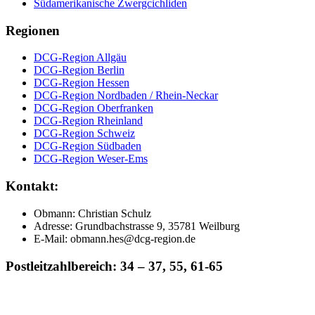
Südamerikanische Zwergcichliden
Regionen
DCG-Region Allgäu
DCG-Region Berlin
DCG-Region Hessen
DCG-Region Nordbaden / Rhein-Neckar
DCG-Region Oberfranken
DCG-Region Rheinland
DCG-Region Schweiz
DCG-Region Südbaden
DCG-Region Weser-Ems
Kontakt
:
Obmann: Christian Schulz
Adresse: Grundbachstrasse 9, 35781 Weilburg
E-Mail: obmann.hes@dcg-region.de
Postleitzahlbereich: 34 – 37, 55, 61-65