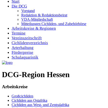
Start
Die DCG
Vorstand
Redaktion & Redaktionsbeirat
VDA-Mitgliedschaft
Mitteilungen Cichliden- und Zubehörbörse
Arbeitskreise & Regionen
Termine
Vereinszeitschrift
Cichlidenverzeichnis
Arterhaltung
Förderpreise
Schulaquaristik
DCG-Region Hessen
Arbeitskreise
Großcichliden
Cichliden aus Ostafrika
Cichliden aus West- und Zentralafrika