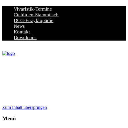
Vivaristik-Termine
Cichliden-Stammtisch
DCG-Enzyklopädie
News
Kontakt
Downloads
Zum Inhalt überspringen
Menü