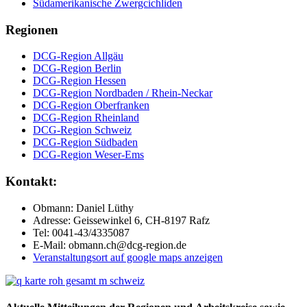
Südamerikanische Zwergcichliden
Regionen
DCG-Region Allgäu
DCG-Region Berlin
DCG-Region Hessen
DCG-Region Nordbaden / Rhein-Neckar
DCG-Region Oberfranken
DCG-Region Rheinland
DCG-Region Schweiz
DCG-Region Südbaden
DCG-Region Weser-Ems
Kontakt
:
Obmann: Daniel Lüthy
Adresse: Geissewinkel 6, CH-8197 Rafz
Tel: 0041-43/4335087
E-Mail: obmann.ch@dcg-region.de
Veranstaltungsort auf google maps anzeigen