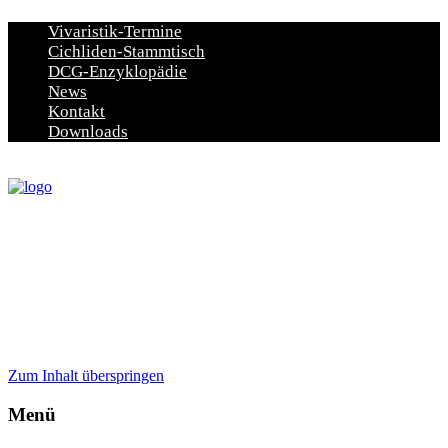
Vivaristik-Termine
Cichliden-Stammtisch
DCG-Enzyklopädie
News
Kontakt
Downloads
Zum Inhalt überspringen
Menü