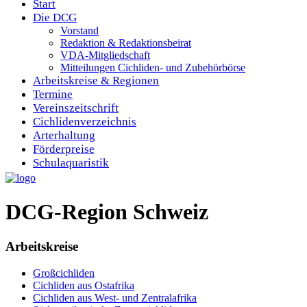
Start
Die DCG
Vorstand
Redaktion & Redaktionsbeirat
VDA-Mitgliedschaft
Mitteilungen Cichliden- und Zubehörbörse
Arbeitskreise & Regionen
Termine
Vereinszeitschrift
Cichlidenverzeichnis
Arterhaltung
Förderpreise
Schulaquaristik
DCG-Region Schweiz
Arbeitskreise
Großcichliden
Cichliden aus Ostafrika
Cichliden aus West- und Zentralafrika