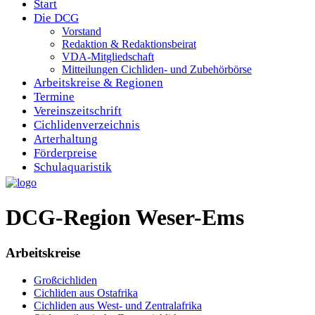
Start
Die DCG
Vorstand
Redaktion & Redaktionsbeirat
VDA-Mitgliedschaft
Mitteilungen Cichliden- und Zubehörbörse
Arbeitskreise & Regionen
Termine
Vereinszeitschrift
Cichlidenverzeichnis
Arterhaltung
Förderpreise
Schulaquaristik
DCG-Region Weser-Ems
Arbeitskreise
Großcichliden
Cichliden aus Ostafrika
Cichliden aus West- und Zentralafrika