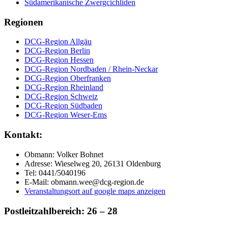
Südamerikanische Zwergcichliden
Regionen
DCG-Region Allgäu
DCG-Region Berlin
DCG-Region Hessen
DCG-Region Nordbaden / Rhein-Neckar
DCG-Region Oberfranken
DCG-Region Rheinland
DCG-Region Schweiz
DCG-Region Südbaden
DCG-Region Weser-Ems
Kontakt
:
Obmann: Volker Bohnet
Adresse: Wieselweg 20, 26131 Oldenburg
Tel: 0441/5040196
E-Mail: obmann.wee@dcg-region.de
Veranstaltungsort auf google maps anzeigen
Postleitzahlbereich: 26 – 28