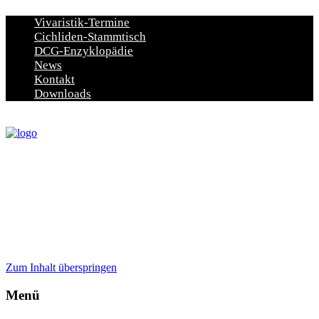
Vivaristik-Termine
Cichliden-Stammtisch
DCG-Enzyklopädie
News
Kontakt
Downloads
Zum Inhalt überspringen
Menü