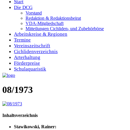
Start
Die DCG
Vorstand
Redaktion & Redaktionsbeirat
VDA-Mitgliedschaft
Mitteilungen Cichliden- und Zubehörbörse
Arbeitskreise & Regionen
Termine
Vereinszeitschrift
Cichlidenverzeichnis
Arterhaltung
Förderpreise
Schulaquaristik
08/1973
Inhaltsverzeichnis
Stawikowski, Rainer: