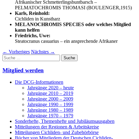
Afrikanischer Schmetterlingsbuntbarsch –
PELMATOCHROMIS THOMASI (BOULENGER,1915)
Karls, Reinhold:
Cichliden in Kunstharz
MELANOCHROMIS SPECIES oder welches Mitglied
kann helfen
Friedrichs, Uwe:
Steatocranus casuarius – ein ansprechende Afrikaner
←
Vorheriges
Nächstes
→
Suche
nach:
Mitglied werden
Die DCG-Informationen
Jahrgänge 2020 – heute
Jahrgänge 2010 – 2019
Jahrgänge 2000 – 2009
Jahrgänge 1990 – 1999
Jahrgänge 1980 – 1989
Jahrgänge 1970 – 1979
Sonderhefte, Themenhefte und Jubiläumsausgaben
Mitteilungen der Regionen & Arbeitskreise
Mitteilungen Cichliden- und Zubehörbörse
Bücher von Mitgliedern der Deutschen Cichliden-