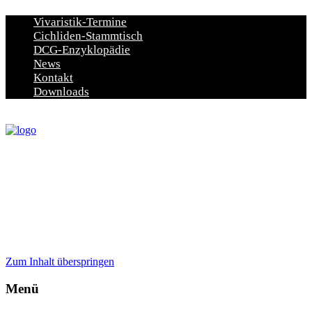
Vivaristik-Termine
Cichliden-Stammtisch
DCG-Enzyklopädie
News
Kontakt
Downloads
Zum Inhalt überspringen
Menü