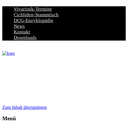
Vivaristik-Termine
Cichliden-Stammtisch
DCG-Enzyklopädie
News
Kontakt
Downloads
Zum Inhalt überspringen
Menü