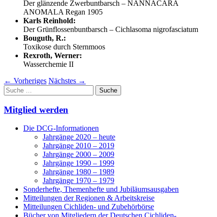
Der glänzende Zwerbuntbarsch – NANNACARA
ANOMALA Regan 1905
Karls Reinhold:
Der Grünflossenbuntbarsch – Cichlasoma nigrofasciatum
Bouguth, R.:
Toxikose durch Sternmoos
Rexroth, Werner:
Wasserchemie II
←
Vorheriges
Nächstes
→
Suche
nach:
Mitglied werden
Die DCG-Informationen
Jahrgänge 2020 – heute
Jahrgänge 2010 – 2019
Jahrgänge 2000 – 2009
Jahrgänge 1990 – 1999
Jahrgänge 1980 – 1989
Jahrgänge 1970 – 1979
Sonderhefte, Themenhefte und Jubiläumsausgaben
Mitteilungen der Regionen & Arbeitskreise
Mitteilungen Cichliden- und Zubehörbörse
Bücher von Mitgliedern der Deutschen Cichliden-