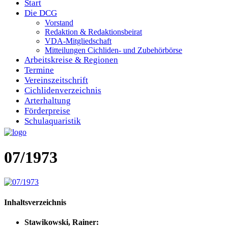
Start
Die DCG
Vorstand
Redaktion & Redaktionsbeirat
VDA-Mitgliedschaft
Mitteilungen Cichliden- und Zubehörbörse
Arbeitskreise & Regionen
Termine
Vereinszeitschrift
Cichlidenverzeichnis
Arterhaltung
Förderpreise
Schulaquaristik
07/1973
Inhaltsverzeichnis
Stawikowski, Rainer: