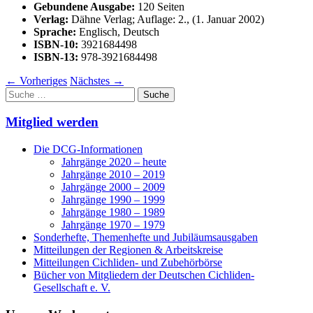
Gebundene Ausgabe:
120 Seiten
Verlag:
Dähne Verlag; Auflage: 2., (1. Januar 2002)
Sprache:
Englisch, Deutsch
ISBN-10:
3921684498
ISBN-13:
978-3921684498
←
Vorheriges
Nächstes
→
Suche
nach:
Mitglied werden
Die DCG-Informationen
Jahrgänge 2020 – heute
Jahrgänge 2010 – 2019
Jahrgänge 2000 – 2009
Jahrgänge 1990 – 1999
Jahrgänge 1980 – 1989
Jahrgänge 1970 – 1979
Sonderhefte, Themenhefte und Jubiläumsausgaben
Mitteilungen der Regionen & Arbeitskreise
Mitteilungen Cichliden- und Zubehörbörse
Bücher von Mitgliedern der Deutschen Cichliden-
Gesellschaft e. V.