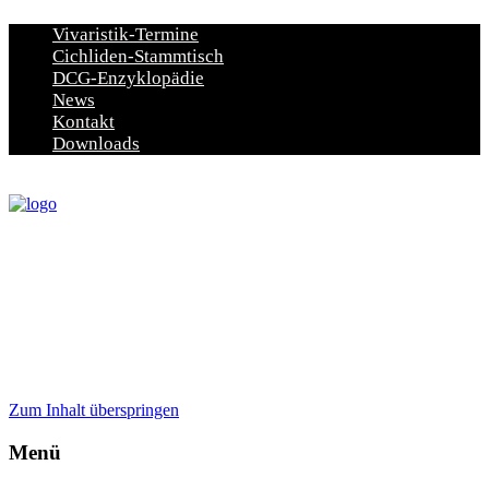
Vivaristik-Termine
Cichliden-Stammtisch
DCG-Enzyklopädie
News
Kontakt
Downloads
Zum Inhalt überspringen
Menü