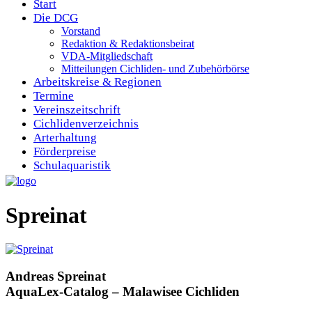
Start
Die DCG
Vorstand
Redaktion & Redaktionsbeirat
VDA-Mitgliedschaft
Mitteilungen Cichliden- und Zubehörbörse
Arbeitskreise & Regionen
Termine
Vereinszeitschrift
Cichlidenverzeichnis
Arterhaltung
Förderpreise
Schulaquaristik
Spreinat
Andreas Spreinat
AquaLex-Catalog – Malawisee Cichliden