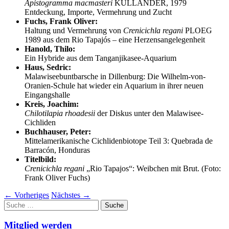
Apistogramma macmasteri
KULLANDER, 1979
Entdeckung, Importe, Vermehrung und Zucht
Fuchs, Frank Oliver:
Haltung und Vermehrung von
Crenicichla regani
PLOEG
1989 aus dem Rio Tapajós – eine Herzensangelegenheit
Hanold, Thilo:
Ein Hybride aus dem Tanganjikasee-Aquarium
Haus, Sedric:
Malawiseebuntbarsche in Dillenburg: Die Wilhelm-von-
Oranien-Schule hat wieder ein Aquarium in ihrer neuen
Eingangshalle
Kreis, Joachim:
Chilotilapia rhoadesii
der Diskus unter den Malawisee-
Cichliden
Buchhauser, Peter:
Mittelamerikanische Cichlidenbiotope Teil 3: Quebrada de
Barracón, Honduras
Titelbild:
Crenicichla regani
„Rio Tapajos“: Weibchen mit Brut. (Foto:
Frank Oliver Fuchs)
←
Vorheriges
Nächstes
→
Suche
nach:
Mitglied werden