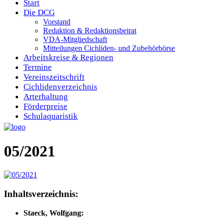
Start
Die DCG
Vorstand
Redaktion & Redaktionsbeirat
VDA-Mitgliedschaft
Mitteilungen Cichliden- und Zubehörbörse
Arbeitskreise & Regionen
Termine
Vereinszeitschrift
Cichlidenverzeichnis
Arterhaltung
Förderpreise
Schulaquaristik
05/2021
Inhaltsverzeichnis:
Staeck, Wolfgang: