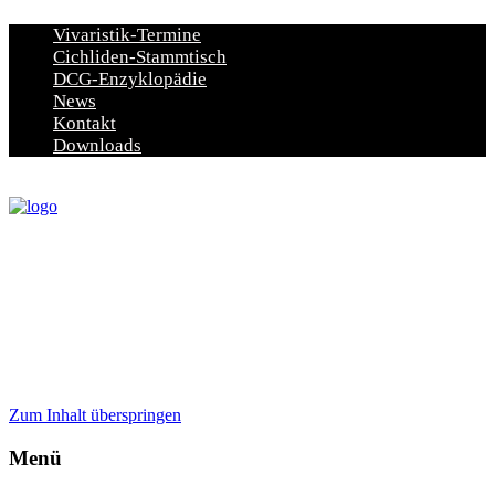
Vivaristik-Termine
Cichliden-Stammtisch
DCG-Enzyklopädie
News
Kontakt
Downloads
Zum Inhalt überspringen
Menü