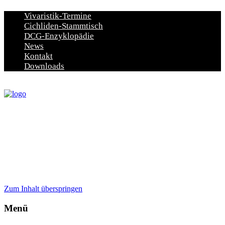
Vivaristik-Termine
Cichliden-Stammtisch
DCG-Enzyklopädie
News
Kontakt
Downloads
Zum Inhalt überspringen
Menü