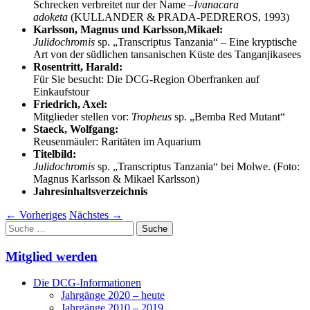
Schrecken verbreitet nur der Name –
Ivanacara
adoketa
(K
ULLANDER
& P
RADA
-P
EDREROS
, 1993)
Karlsson, Magnus und Karlsson,Mikael:
Julidochromis
sp. „Transcriptus Tanzania“ – Eine kryptische
Art von der südlichen tansanischen Küste des Tanganjikasees
Rosentritt, Harald:
Für Sie besucht: Die DCG-Region Oberfranken auf
Einkaufstour
Friedrich, Axel:
Mitglieder stellen vor:
Tropheus
sp. „Bemba Red Mutant“
Staeck, Wolfgang:
Reusenmäuler: Raritäten im Aquarium
Titelbild:
Julidochromis
sp. „Transcriptus Tanzania“ bei Molwe. (Foto:
Magnus Karlsson & Mikael Karlsson)
Jahresinhaltsverzeichnis
←
Vorheriges
Nächstes
→
Suche
nach:
Mitglied werden
Die DCG-Informationen
Jahrgänge 2020 – heute
Jahrgänge 2010 – 2019