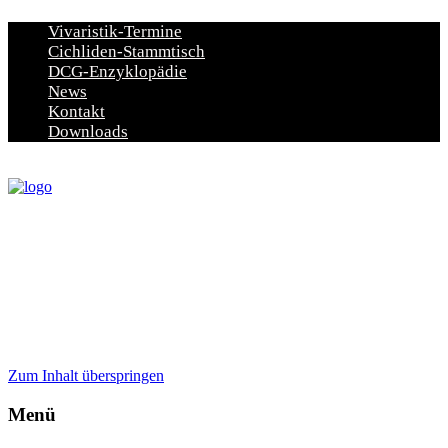
Vivaristik-Termine
Cichliden-Stammtisch
DCG-Enzyklopädie
News
Kontakt
Downloads
Zum Inhalt überspringen
Menü