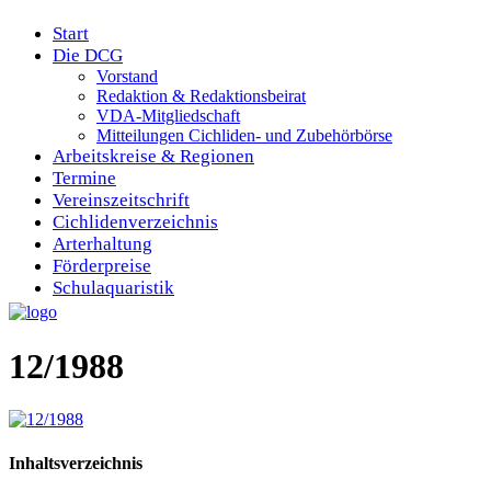
Start
Die DCG
Vorstand
Redaktion & Redaktionsbeirat
VDA-Mitgliedschaft
Mitteilungen Cichliden- und Zubehörbörse
Arbeitskreise & Regionen
Termine
Vereinszeitschrift
Cichlidenverzeichnis
Arterhaltung
Förderpreise
Schulaquaristik
12/1988
Inhaltsverzeichnis