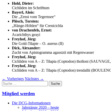
Hohl, Dieter:
Cichliden im Schrifttum
Bayerl, Alois:
Die „Zensi vom Tegernsee“
Plösch, Torsten:
„Hänge-Höhlen“ für Crenicichla
von Drachenfels, Ernst:
Acarichthys geayi
Freyhof, Jörg:
Die Gold-Tilapie – O. aureus (II)
Dick, Alexander:
Zucht von Apistogramma agassizii mit Regenwasser
Freyhof, Jörg:
Cichliden von A – Z: Tilapia (Coptodon) tholloni (SAUVAGE,
Freyhof, Jörg:
Cichliden von A – Z: Tilapia (Coptodon) trendallii (BOULE
←
Vorheriges
Nächstes
→
Suche
nach:
Mitglied werden
Die DCG-Informationen
Jahrgänge 2020 – heute