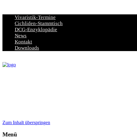
Vivaristik-Termine
Cichliden-Stammtisch
DCG-Enzyklopädie
News
Kontakt
Downloads
Zum Inhalt überspringen
Menü