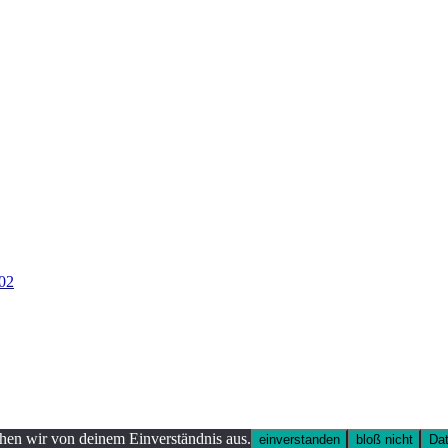
ehen wir von deinem Einverständnis aus.
einverstanden
bloß nicht
Dat