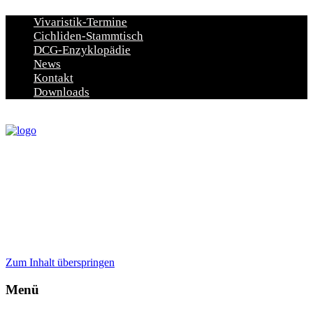
Vivaristik-Termine
Cichliden-Stammtisch
DCG-Enzyklopädie
News
Kontakt
Downloads
Zum Inhalt überspringen
Menü