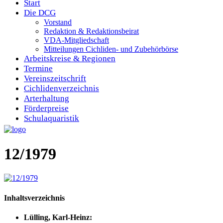
Start
Die DCG
Vorstand
Redaktion & Redaktionsbeirat
VDA-Mitgliedschaft
Mitteilungen Cichliden- und Zubehörbörse
Arbeitskreise & Regionen
Termine
Vereinszeitschrift
Cichlidenverzeichnis
Arterhaltung
Förderpreise
Schulaquaristik
12/1979
Inhaltsverzeichnis
Lülling, Karl-Heinz: