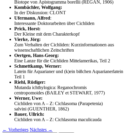
Biotope von Apistogramma borellii (REGAN, 1906)
Kombächler, Wolfgang:
In der Diskussion: CLONT
Ufermann, Alfred
:
Interessante Doktorarbeiten über Cichliden
Prick, Horst:
Der Kleine mit dem Charakterkopf
Vierke, Jörg:
Zum Verhalten der Cichliden: Kurzinformationen aus
wissenschaftlichen Zeitschriften
Oertgen, Hans-Georg:
Eine Lanze für die Cichliden Mittelamerikas, Teil 2
Schmettkamp, Werner:
Latein für Aquarianer und (k)ein bißchen Aquarianerlatein
Teil 1
Riehl, Rüdiger:
Mutanda ichthylogica: Reganochromis
centropomoides (BAILEY et STEWART, 1977)
Werner, Uwe:
Cichliden von A – Z: Cichlasoma (Parapetenia)
salvini (GUENTHER, 1862)
Bauer, Ullrich:
Cichliden von A – Z: Cichlasoma maculicauda
←
Vorheriges
Nächstes
→