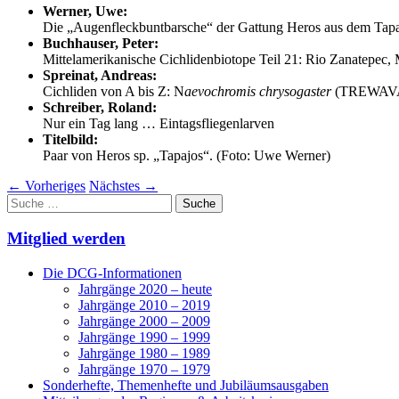
Werner, Uwe:
Die „Augenfleckbuntbarsche“ der Gattung Heros aus dem Tap
Buchhauser, Peter:
Mittelamerikanische Cichlidenbiotope Teil 21: Rio Zanatepec,
Spreinat, Andreas:
Cichliden von A bis Z: N
aevochromis chrysogaster
(TREWAVA
Schreiber, Roland:
Nur ein Tag lang … Eintagsfliegenlarven
Titelbild:
Paar von Heros sp. „Tapajos“. (Foto: Uwe Werner)
←
Vorheriges
Nächstes
→
Suche
nach:
Mitglied werden
Die DCG-Informationen
Jahrgänge 2020 – heute
Jahrgänge 2010 – 2019
Jahrgänge 2000 – 2009
Jahrgänge 1990 – 1999
Jahrgänge 1980 – 1989
Jahrgänge 1970 – 1979
Sonderhefte, Themenhefte und Jubiläumsausgaben