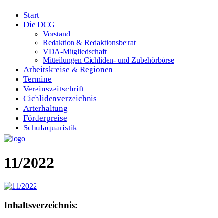
Start
Die DCG
Vorstand
Redaktion & Redaktionsbeirat
VDA-Mitgliedschaft
Mitteilungen Cichliden- und Zubehörbörse
Arbeitskreise & Regionen
Termine
Vereinszeitschrift
Cichlidenverzeichnis
Arterhaltung
Förderpreise
Schulaquaristik
11/2022
Inhaltsverzeichnis: