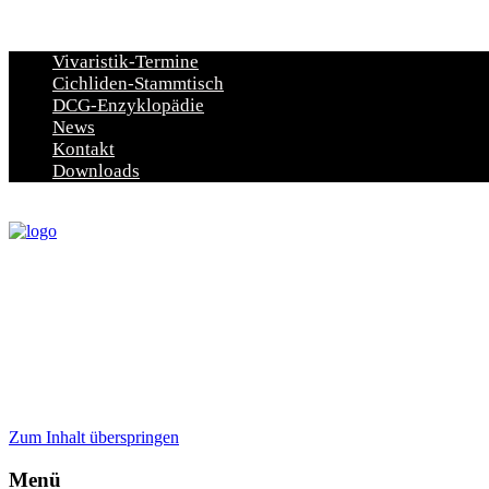
Vivaristik-Termine
Cichliden-Stammtisch
DCG-Enzyklopädie
News
Kontakt
Downloads
Zum Inhalt überspringen
Menü