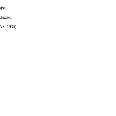
ajós
 Mexiko
S, 1935)