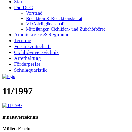
Start
Die DCG
Vorstand
Redaktion & Redaktionsbeirat
VDA-Mitgliedschaft
Mitteilungen Cichliden- und Zubehörbörse
Arbeitskreise & Regionen
Termine
Vereinszeitschrift
Cichlidenverzeichnis
Arterhaltung
Förderpreise
Schulaquaristik
11/1997
Inhaltsverzeichnis
Müller, Erich: