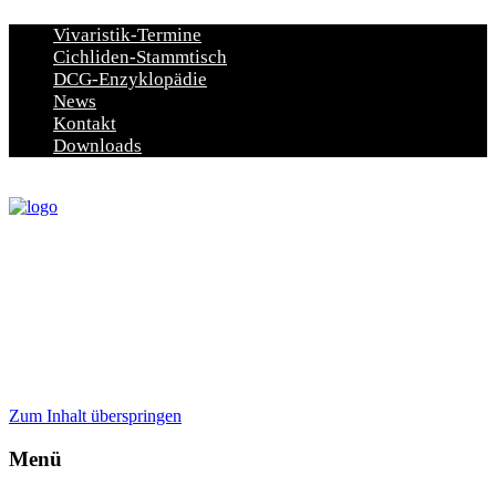
Vivaristik-Termine
Cichliden-Stammtisch
DCG-Enzyklopädie
News
Kontakt
Downloads
Zum Inhalt überspringen
Menü