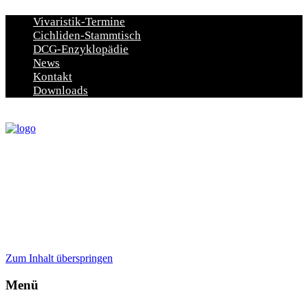
Vivaristik-Termine
Cichliden-Stammtisch
DCG-Enzyklopädie
News
Kontakt
Downloads
Zum Inhalt überspringen
Menü