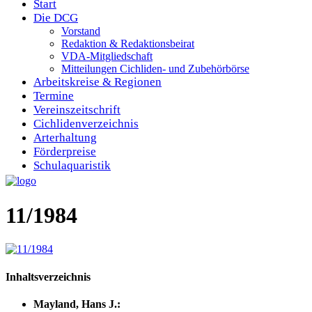
Start
Die DCG
Vorstand
Redaktion & Redaktionsbeirat
VDA-Mitgliedschaft
Mitteilungen Cichliden- und Zubehörbörse
Arbeitskreise & Regionen
Termine
Vereinszeitschrift
Cichlidenverzeichnis
Arterhaltung
Förderpreise
Schulaquaristik
11/1984
Inhaltsverzeichnis
Mayland, Hans J.: