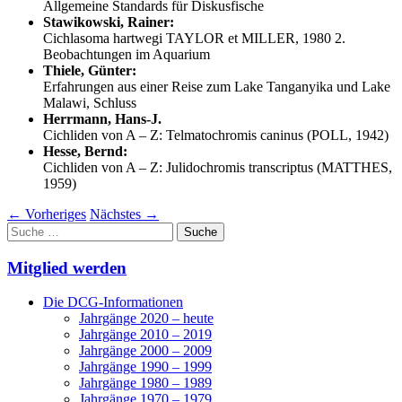
Allgemeine Standards für Diskusfische
Stawikowski, Rainer:
Cichlasoma hartwegi TAYLOR et MILLER, 1980 2.
Beobachtungen im Aquarium
Thiele, Günter:
Erfahrungen aus einer Reise zum Lake Tanganyika und Lake
Malawi, Schluss
Herrmann, Hans-J.
Cichliden von A – Z: Telmatochromis caninus (POLL, 1942)
Hesse, Bernd:
Cichliden von A – Z: Julidochromis transcriptus (MATTHES,
1959)
←
Vorheriges
Nächstes
→
Suche
nach:
Mitglied werden
Die DCG-Informationen
Jahrgänge 2020 – heute
Jahrgänge 2010 – 2019
Jahrgänge 2000 – 2009
Jahrgänge 1990 – 1999
Jahrgänge 1980 – 1989
Jahrgänge 1970 – 1979