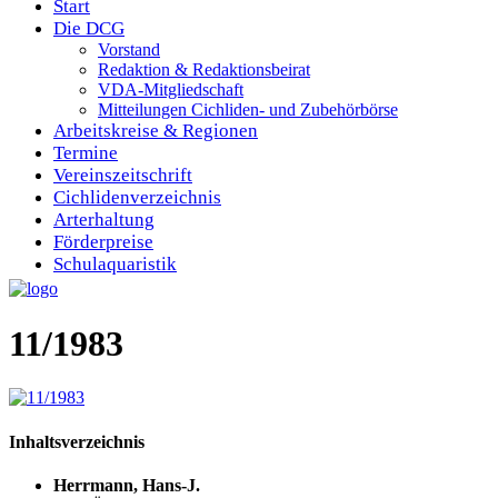
Start
Die DCG
Vorstand
Redaktion & Redaktionsbeirat
VDA-Mitgliedschaft
Mitteilungen Cichliden- und Zubehörbörse
Arbeitskreise & Regionen
Termine
Vereinszeitschrift
Cichlidenverzeichnis
Arterhaltung
Förderpreise
Schulaquaristik
11/1983
Inhaltsverzeichnis
Herrmann, Hans-J.