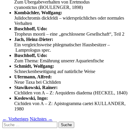
Zum Übergabeverhalten von Eretmodus
cyanostictus (BOULENGER, 1898)
Kombächler, Wolfgang:
Julidochromis dickfeldi – widersprüchliches oder normales
Verhalten
Buschhoff, Udo:
Tropheus moorii – eine „geschlossene Gesellschaft“, Teil 2
Jach, Heinz-Dieter:
Ein vergleichsweise phlegmatischer Hausbesitzer –
Lamprologus spec.
Buschhoff, Udo:
Zum Thema: Ernährung unserer Aquarienfische
Schmidt, Wolfgang:
Schneckenbeseitigung auf natürliche Weise
Ufermann, Alfred:
Neue Taxa bei Cichliden
Stawikowski, Rainer:
Cichliden von A – Z: Aequidens diadema (HECKEL, 1840)
Koslowski, Ingo:
Cichiden von A – Z: Apistogramma caetei KULLANDER,
1980
←
Vorheriges
Nächstes
→
Suche
nach: