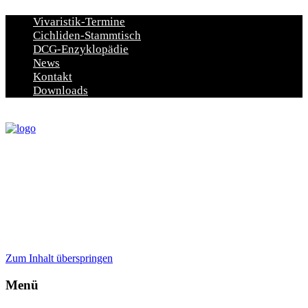
Vivaristik-Termine
Cichliden-Stammtisch
DCG-Enzyklopädie
News
Kontakt
Downloads
Zum Inhalt überspringen
Menü