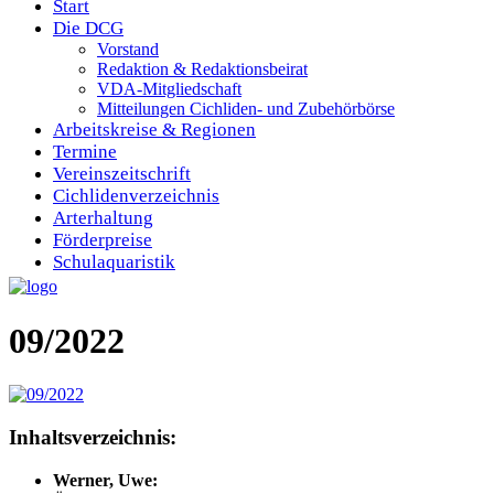
Start
Die DCG
Vorstand
Redaktion & Redaktionsbeirat
VDA-Mitgliedschaft
Mitteilungen Cichliden- und Zubehörbörse
Arbeitskreise & Regionen
Termine
Vereinszeitschrift
Cichlidenverzeichnis
Arterhaltung
Förderpreise
Schulaquaristik
09/2022
Inhaltsverzeichnis:
Werner, Uwe: