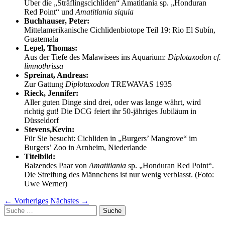
Über die „Sträflingscichliden“ Amatitlania sp. „Honduran
Red Point“ und
Amatitlania siquia
Buchhauser, Peter:
Mittelamerikanische Cichlidenbiotope Teil 19: Rio El Subín,
Guatemala
Lepel, Thomas:
Aus der Tiefe des Malawisees ins Aquarium:
Diplotaxodon cf.
limnothrissa
Spreinat, Andreas:
Zur Gattung
Diplotaxodon
TREWAVAS 1935
Rieck, Jennifer:
Aller guten Dinge sind drei, oder was lange währt, wird
richtig gut! Die DCG feiert ihr 50-jähriges Jubiläum in
Düsseldorf
Stevens,Kevin:
Für Sie besucht: Cichliden in „Burgers’ Mangrove“ im
Burgers’ Zoo in Arnheim, Niederlande
Titelbild:
Balzendes Paar von
Amatitlania
sp. „Honduran Red Point“.
Die Streifung des Männchens ist nur wenig verblasst. (Foto:
Uwe Werner)
←
Vorheriges
Nächstes
→
Suche
nach: