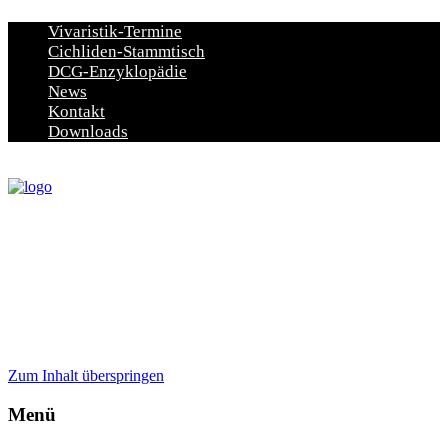
Vivaristik-Termine
Cichliden-Stammtisch
DCG-Enzyklopädie
News
Kontakt
Downloads
Zum Inhalt überspringen
Menü