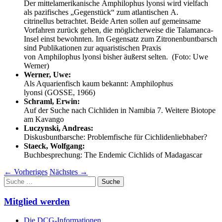
Der mittelamerikanische Amphilophus lyonsi wird vielfach
als pazifisches „Gegenstück“ zum atlantischen A.
citrinellus betrachtet. Beide Arten sollen auf gemeinsame
Vorfahren zurück gehen, die möglicherweise die Talamanca-
Insel einst bewohnten. Im Gegensatz zum Zitronenbuntbarsch
sind Publikationen zur aquaristischen Praxis
von Amphilophus lyonsi bisher äußerst selten. (Foto: Uwe
Werner)
Werner, Uwe:
Als Aquarienfisch kaum bekannt: Amphilophus
lyonsi (GOSSE, 1966)
Schraml, Erwin:
Auf der Suche nach Cichliden in Namibia 7. Weitere Biotope
am Kavango
Luczynski, Andreas:
Diskusbuntbarsche: Problemfische für Cichlidenliebhaber?
Staeck, Wolfgang:
Buchbesprechung: The Endemic Cichlids of Madagascar
←
Vorheriges
Nächstes
→
Suche
nach:
Mitglied werden
Die DCG-Informationen