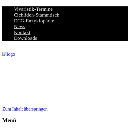
Vivaristik-Termine
Cichliden-Stammtisch
DCG-Enzyklopädie
News
Kontakt
Downloads
Zum Inhalt überspringen
Menü