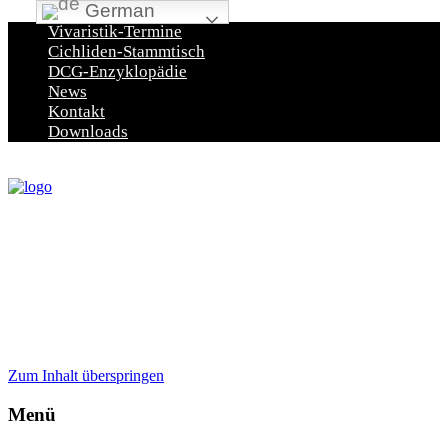
German
Vivaristik-Termine
Cichliden-Stammtisch
DCG-Enzyklopädie
News
Kontakt
Downloads
Zum Inhalt überspringen
Menü