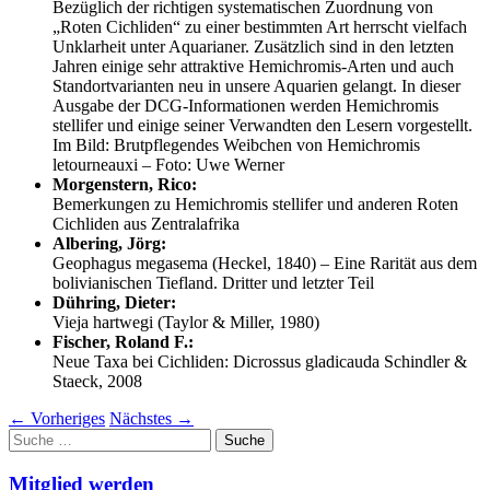
Bezüglich der richtigen systematischen Zuordnung von
„Roten Cichliden“ zu einer bestimmten Art herrscht vielfach
Unklarheit unter Aquarianer. Zusätzlich sind in den letzten
Jahren einige sehr attraktive Hemichromis-Arten und auch
Standortvarianten neu in unsere Aquarien gelangt. In dieser
Ausgabe der DCG-Informationen werden Hemichromis
stellifer und einige seiner Verwandten den Lesern vorgestellt.
Im Bild: Brutpflegendes Weibchen von Hemichromis
letourneauxi – Foto: Uwe Werner
Morgenstern, Rico:
Bemerkungen zu Hemichromis stellifer und anderen Roten
Cichliden aus Zentralafrika
Albering, Jörg:
Geophagus megasema (Heckel, 1840) – Eine Rarität aus dem
bolivianischen Tiefland. Dritter und letzter Teil
Dühring, Dieter:
Vieja hartwegi (Taylor & Miller, 1980)
Fischer, Roland F.:
Neue Taxa bei Cichliden: Dicrossus gladicauda Schindler &
Staeck, 2008
←
Vorheriges
Nächstes
→
Suche
nach:
Mitglied werden