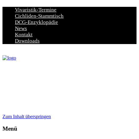
Vivaristik-Termine
Cichliden-Stammtisch
DCG-Enzyklopädie
News
Kontakt
Downloads
Zum Inhalt überspringen
Menü