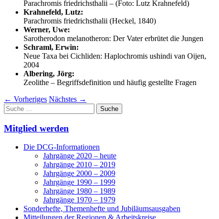
Parachromis friedrichsthalii – (Foto: Lutz Krahnefeld)
Krahnefeld, Lutz:
Parachromis friedrichsthalii (Heckel, 1840)
Werner, Uwe:
Sarotherodon melanotheron: Der Vater erbrütet die Jungen
Schraml, Erwin:
Neue Taxa bei Cichliden: Haplochromis ushindi van Oijen,
2004
Albering, Jörg:
Zeolithe – Begriffsdefinition und häufig gestellte Fragen
←
Vorheriges
Nächstes
→
Suche
nach:
Mitglied werden
Die DCG-Informationen
Jahrgänge 2020 – heute
Jahrgänge 2010 – 2019
Jahrgänge 2000 – 2009
Jahrgänge 1990 – 1999
Jahrgänge 1980 – 1989
Jahrgänge 1970 – 1979
Sonderhefte, Themenhefte und Jubiläumsausgaben
Mitteilungen der Regionen & Arbeitskreise