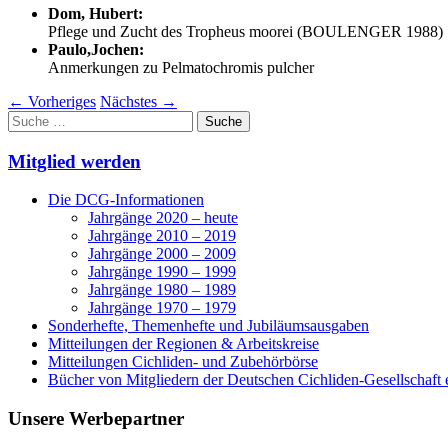
Dom, Hubert:
Pflege und Zucht des Tropheus moorei (BOULENGER 1988)
Paulo,Jochen:
Anmerkungen zu Pelmatochromis pulcher
←
Vorheriges
Nächstes
→
Suche
nach:
Mitglied werden
Die DCG-Informationen
Jahrgänge 2020 – heute
Jahrgänge 2010 – 2019
Jahrgänge 2000 – 2009
Jahrgänge 1990 – 1999
Jahrgänge 1980 – 1989
Jahrgänge 1970 – 1979
Sonderhefte, Themenhefte und Jubiläumsausgaben
Mitteilungen der Regionen & Arbeitskreise
Mitteilungen Cichliden- und Zubehörbörse
Bücher von Mitgliedern der Deutschen Cichliden-Gesellschaft e
Unsere Werbepartner