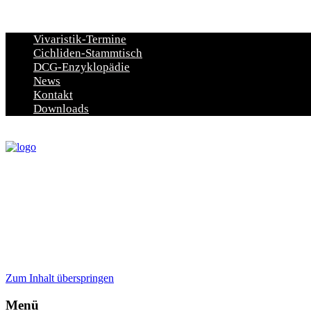
Vivaristik-Termine
Cichliden-Stammtisch
DCG-Enzyklopädie
News
Kontakt
Downloads
Zum Inhalt überspringen
Menü