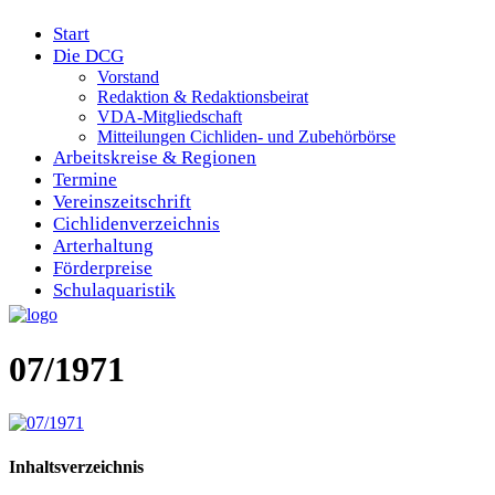
Start
Die DCG
Vorstand
Redaktion & Redaktionsbeirat
VDA-Mitgliedschaft
Mitteilungen Cichliden- und Zubehörbörse
Arbeitskreise & Regionen
Termine
Vereinszeitschrift
Cichlidenverzeichnis
Arterhaltung
Förderpreise
Schulaquaristik
07/1971
Inhaltsverzeichnis