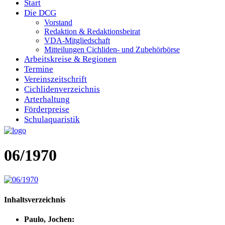
Start
Die DCG
Vorstand
Redaktion & Redaktionsbeirat
VDA-Mitgliedschaft
Mitteilungen Cichliden- und Zubehörbörse
Arbeitskreise & Regionen
Termine
Vereinszeitschrift
Cichlidenverzeichnis
Arterhaltung
Förderpreise
Schulaquaristik
06/1970
Inhaltsverzeichnis
Paulo, Jochen: