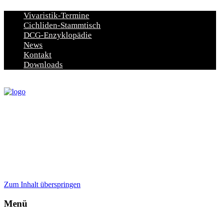
Vivaristik-Termine
Cichliden-Stammtisch
DCG-Enzyklopädie
News
Kontakt
Downloads
Zum Inhalt überspringen
Menü