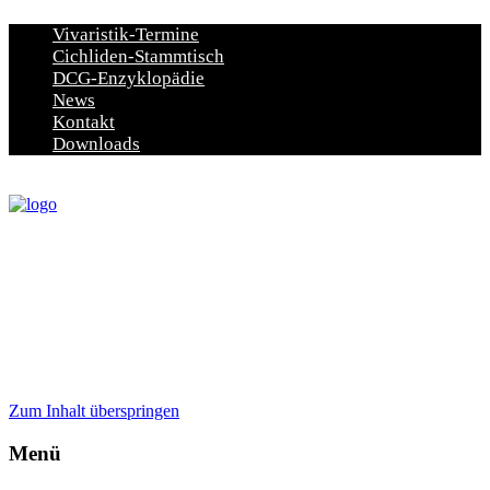
Vivaristik-Termine
Cichliden-Stammtisch
DCG-Enzyklopädie
News
Kontakt
Downloads
Zum Inhalt überspringen
Menü