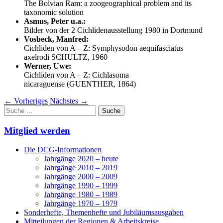
The Bolvian Ram: a zoogeographical problem and its
taxonomic solution
Asmus, Peter u.a.:
Bilder von der 2 Cichlidenausstellung 1980 in Dortmund
Vosbeck, Manfred:
Cichliden von A – Z: Symphysodon aequifasciatus
axelrodi SCHULTZ, 1960
Werner, Uwe:
Cichliden von A – Z: Cichlasoma
nicaraguense (GUENTHER, 1864)
←
Vorheriges
Nächstes
→
Suche
nach:
Mitglied werden
Die DCG-Informationen
Jahrgänge 2020 – heute
Jahrgänge 2010 – 2019
Jahrgänge 2000 – 2009
Jahrgänge 1990 – 1999
Jahrgänge 1980 – 1989
Jahrgänge 1970 – 1979
Sonderhefte, Themenhefte und Jubiläumsausgaben
Mitteilungen der Regionen & Arbeitskreise