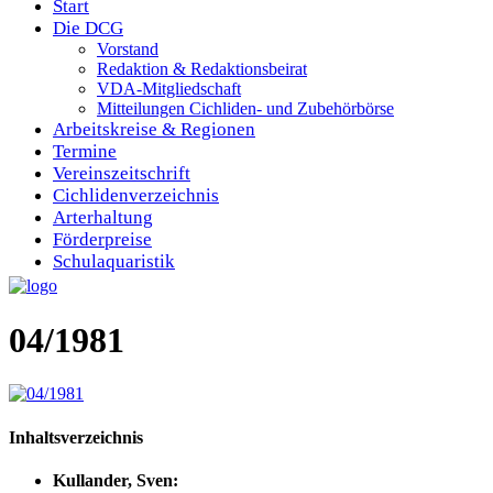
Start
Die DCG
Vorstand
Redaktion & Redaktionsbeirat
VDA-Mitgliedschaft
Mitteilungen Cichliden- und Zubehörbörse
Arbeitskreise & Regionen
Termine
Vereinszeitschrift
Cichlidenverzeichnis
Arterhaltung
Förderpreise
Schulaquaristik
04/1981
Inhaltsverzeichnis
Kullander, Sven: