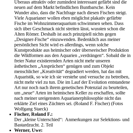
Überaus attraktiv oder zumindest interessant gefärbt sind die
neuen auf dem Markt befindlichen Buntbarsche. Kein
Wunder also, dass die Nachfrage nach diesen Fischen steigt.
Viele Aquarianer wollen eben möglichst plakativ gefärbte
Fische im Wohnzimmeraquarium schwimmen sehen. Dass
sich über Geschmack nicht streiten lässt, wussten schon die
Alten Römer. Deshalb ist auch prinzipiell nichts gegen
„Designer-Fische“ einzuwenden. Bedenklich aus meiner
persönlichen Sicht wird es allerdings, wenn solche
Kunstprodukte aus heimischer oder überseeischer Produktion
die Wildformen aus den Aquarien „verdrängen“. Sobald die in
freier Natur existierenden Arten nicht mehr unseren
ästhetischen „Ansprüchen“ genügen und zum Objekt
menschlicher „Kreativität“ degradiert werden, hat das mit
Aquaristik, so wie ich sie verstehe und versuche zu betreiben,
nicht mehr viel zu tun. Die im Lauf der Evolution entstandene
Art nur noch nach ihrem genetischen Potenzial zu beurteilen,
um „neue“ Arten im heimischen Keller zu erschaffen, sollte
nach meiner ureigensten Aquarianerphilosophie nicht das
erklärte Ziel eines Züchters sei. (Roland F. Fischer) (Fotos
Wolfgang Staeck)
Fischer, Roland F.:
Der „kleine Unterschied“: Anmerkungen zur Selektions- und
Bastardzucht. 2. Teil
Werner, Uwe: