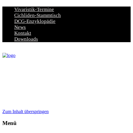
Vivaristik-Termine
Cichliden-Stammtisch
DCG-Enzyklopädie
News
Kontakt
Downloads
Zum Inhalt überspringen
Menü