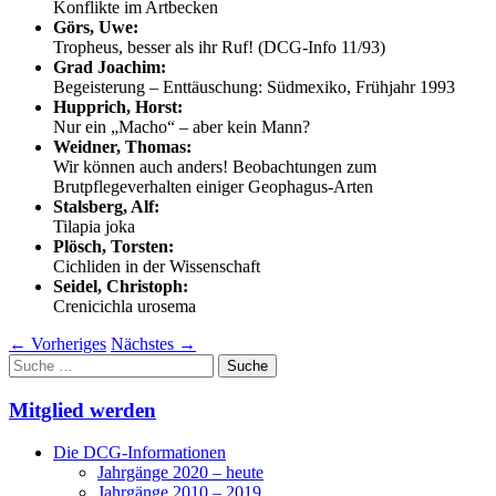
Konflikte im Artbecken
Görs, Uwe:
Tropheus, besser als ihr Ruf! (DCG-Info 11/93)
Grad Joachim:
Begeisterung – Enttäuschung: Südmexiko, Frühjahr 1993
Hupprich, Horst:
Nur ein „Macho“ – aber kein Mann?
Weidner, Thomas:
Wir können auch anders! Beobachtungen zum
Brutpflegeverhalten einiger Geophagus-Arten
Stalsberg, Alf:
Tilapia joka
Plösch, Torsten:
Cichliden in der Wissenschaft
Seidel, Christoph:
Crenicichla urosema
←
Vorheriges
Nächstes
→
Suche
nach:
Mitglied werden
Die DCG-Informationen
Jahrgänge 2020 – heute
Jahrgänge 2010 – 2019