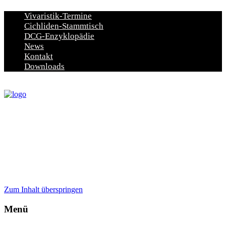
Vivaristik-Termine
Cichliden-Stammtisch
DCG-Enzyklopädie
News
Kontakt
Downloads
Zum Inhalt überspringen
Menü