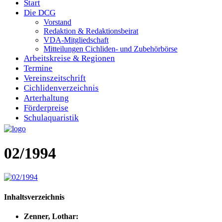
Start
Die DCG
Vorstand
Redaktion & Redaktionsbeirat
VDA-Mitgliedschaft
Mitteilungen Cichliden- und Zubehörbörse
Arbeitskreise & Regionen
Termine
Vereinszeitschrift
Cichlidenverzeichnis
Arterhaltung
Förderpreise
Schulaquaristik
02/1994
Inhaltsverzeichnis
Zenner, Lothar: